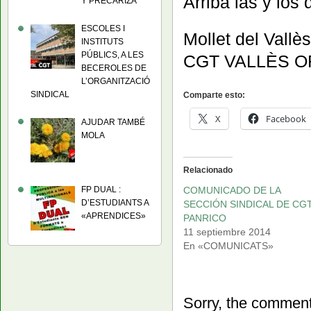
Arriba las y los 
Y PRECARIZA
ESCOLES I
Mollet del Vallè
INSTITUTS
PÚBLICS, A LES
CGT VALLÈS O
BECEROLES DE
L’ORGANITZACIÓ
SINDICAL
Comparte esto:
X
Facebook
AJUDAR TAMBÉ
MOLA
Relacionado
COMUNICADO DE LA
FP DUAL :
D’ESTUDIANTS A
SECCIÓN SINDICAL DE CGT
«APRENDICES»
PANRICO
11 septiembre 2014
En «COMUNICATS»
Sorry, the comment 