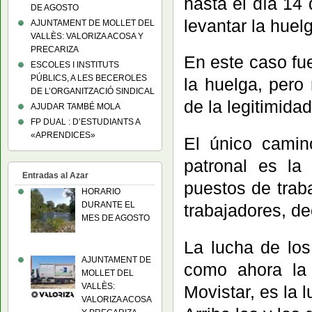
hasta el día 14
DE AGOSTO
levantar la huel
AJUNTAMENT DE MOLLET DEL
VALLÈS: VALORIZA ACOSA Y
PRECARIZA
En este caso fue
ESCOLES I INSTITUTS
PÚBLICS, A LES BECEROLES
la huelga, per
DE L’ORGANITZACIÓ SINDICAL
de la legitimida
AJUDAR TAMBÉ MOLA
FP DUAL : D’ESTUDIANTS A
«APRENDICES»
El único camin
patronal es la
Entradas al Azar
puestos de trab
HORARIO
DURANTE EL
trabajadores, d
MES DE AGOSTO
La lucha de los
AJUNTAMENT DE
como ahora la 
MOLLET DEL
VALLÈS:
Movistar, es la 
VALORIZA ACOSA