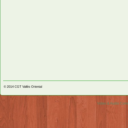
© 2014
CGT Vallès Oriental
Video & Audio Comm