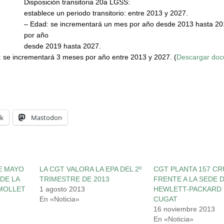
Disposición transitoria 20a LGSS:
establece un periodo transitorio: entre 2013 y 2027.
– Edad: se incrementará un mes por año desde 2013 hasta 2
por año
desde 2019 hasta 2027.
n: se incrementará 3 meses por año entre 2013 y 2027. (
Descargar do
k
Mastodon
E MAYO
LA CGT VALORA LA EPA DEL 2º
CGT PLANTA 157 C
DE LA
TRIMESTRE DE 2013
FRENTE A LA SEDE 
 MOLLET
1 agosto 2013
HEWLETT-PACKARD 
En «Noticia»
CUGAT
16 noviembre 2013
En «Noticia»