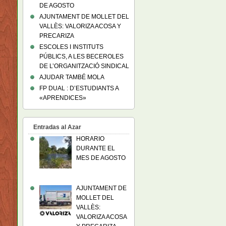
DE AGOSTO
AJUNTAMENT DE MOLLET DEL
VALLÈS: VALORIZA ACOSA Y
PRECARIZA
ESCOLES I INSTITUTS
PÚBLICS, A LES BECEROLES
DE L’ORGANITZACIÓ SINDICAL
AJUDAR TAMBÉ MOLA
FP DUAL : D’ESTUDIANTS A
«APRENDICES»
Entradas al Azar
HORARIO
DURANTE EL
MES DE AGOSTO
AJUNTAMENT DE
MOLLET DEL
VALLÈS:
VALORIZA ACOSA