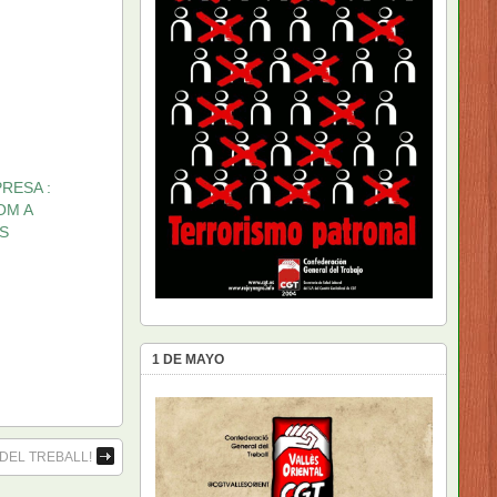
PRESA :
OM A
S
1 DE MAYO
DEL TREBALL!