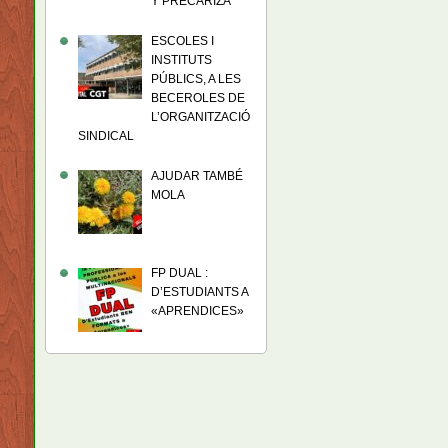
Y PRECARIZA
ESCOLES I
INSTITUTS
PÚBLICS, A LES
BECEROLES DE
L’ORGANITZACIÓ
SINDICAL
AJUDAR TAMBÉ
MOLA
FP DUAL :
D’ESTUDIANTS A
«APRENDICES»