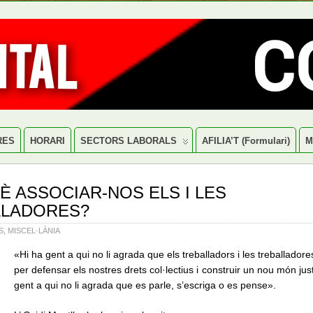
RES
HORARI
SECTORS LABORALS
AFILIA’T (formulari)
M
È ASSOCIAR-NOS ELS I LES
LLADORES?
S
,
MISCEL·LÀNIA
«Hi ha gent a qui no li agrada que els treballadors i les treballado
per defensar els nostres drets col·lectius i construir un nou món jus
gent a qui no li agrada que es parle, s’escriga o es pense».