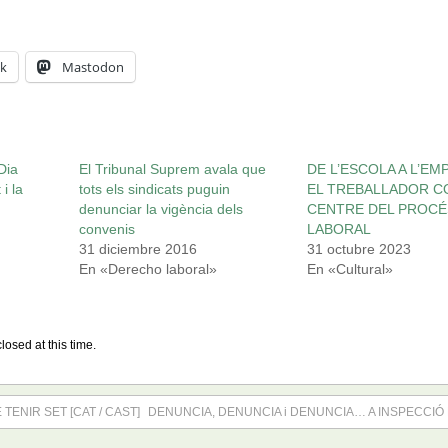
k
Mastodon
Dia
El Tribunal Suprem avala que
DE L’ESCOLA A L’EM
i la
tots els sindicats puguin
EL TREBALLADOR C
denunciar la vigència dels
CENTRE DEL PROCÉ
convenis
LABORAL
31 diciembre 2016
31 octubre 2023
En «Derecho laboral»
En «Cultural»
losed at this time.
TENIR SET [CAT / CAST]
DENUNCIA, DENUNCIA i DENUNCIA… A INSPECCIÓ 