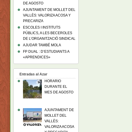
DE AGOSTO
AJUNTAMENT DE MOLLET DEL
VALLÈS: VALORIZA ACOSA Y
PRECARIZA
ESCOLES I INSTITUTS
PÚBLICS, A LES BECEROLES
DE L’ORGANITZACIÓ SINDICAL
AJUDAR TAMBÉ MOLA
FP DUAL : D’ESTUDIANTS A
«APRENDICES»
Entradas al Azar
HORARIO
DURANTE EL
MES DE AGOSTO
AJUNTAMENT DE
MOLLET DEL
VALLÈS:
VALORIZA ACOSA