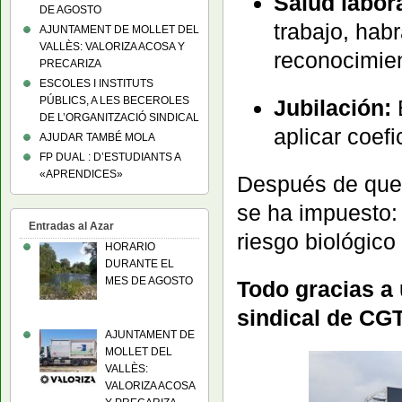
Salud labora
DE AGOSTO
trabajo, hab
AJUNTAMENT DE MOLLET DEL
VALLÈS: VALORIZA ACOSA Y
reconocimi
PRECARIZA
ESCOLES I INSTITUTS
PÚBLICS, A LES BECEROLES
Jubilación:
E
DE L’ORGANITZACIÓ SINDICAL
aplicar coefi
AJUDAR TAMBÉ MOLA
FP DUAL : D’ESTUDIANTS A
«APRENDICES»
Después de que 
se ha impuesto: 
Entradas al Azar
riesgo biológico
HORARIO
DURANTE EL
MES DE AGOSTO
Todo gracias a
sindical de CGT 
AJUNTAMENT DE
MOLLET DEL
VALLÈS:
VALORIZA ACOSA