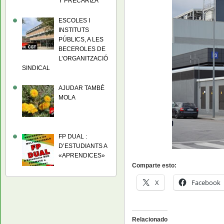
Y PRECARIZA
ESCOLES I
INSTITUTS
PÚBLICS, A LES
BECEROLES DE
L’ORGANITZACIÓ
SINDICAL
AJUDAR TAMBÉ
MOLA
FP DUAL :
D’ESTUDIANTS A
«APRENDICES»
Comparte esto:
X
Facebook
Relacionado