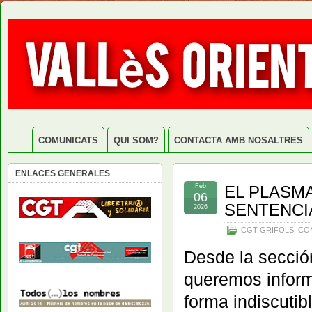
COMUNICATS
QUI SOM?
CONTACTA AMB NOSALTRES
ENLACES GENERALES
Feb
EL PLASM
06
SENTENCI
2026
CGT GRIFOLS
,
CO
Desde la sección
queremos inform
forma indiscutibl