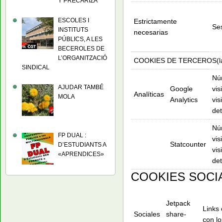
Y PRECARIZA
ESCOLES I
Estrictamente
Ses
INSTITUTS
necesarias
PÚBLICS, A LES
BECEROLES DE
L’ORGANITZACIÓ
COOKIES DE TERCEROS(la inf
SINDICAL
Núm
AJUDAR TAMBÉ
Google
vis
Analíticas
MOLA
Analytics
vis
det
Núm
FP DUAL :
vis
Statcounter
D’ESTUDIANTS A
vis
«APRENDICES»
det
COOKIES SOCI
Jetpack
Links
Sociales
share-
con lo