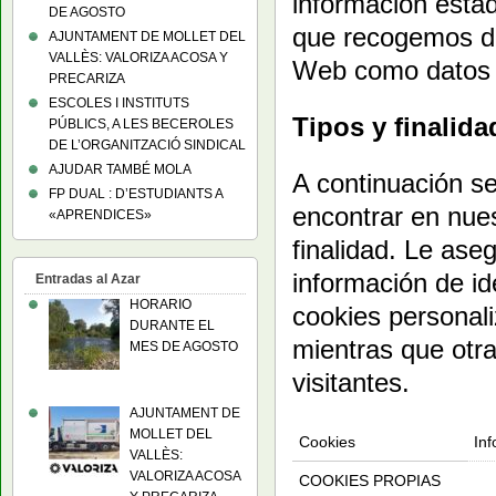
información esta
DE AGOSTO
que recogemos da
AJUNTAMENT DE MOLLET DEL
VALLÈS: VALORIZA ACOSA Y
Web como datos e
PRECARIZA
ESCOLES I INSTITUTS
Tipos y finalida
PÚBLICS, A LES BECEROLES
DE L’ORGANITZACIÓ SINDICAL
AJUDAR TAMBÉ MOLA
A continuación se
FP DUAL : D’ESTUDIANTS A
encontrar en nues
«APRENDICES»
finalidad. Le as
información de id
Entradas al Azar
HORARIO
cookies personali
DURANTE EL
mientras que otra
MES DE AGOSTO
visitantes.
AJUNTAMENT DE
MOLLET DEL
Cookies
Inf
VALLÈS:
VALORIZA ACOSA
COOKIES PROPIAS