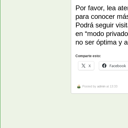
Por favor, lea a
para conocer más
Podrá seguir vis
en “modo privado”
no ser óptima y a
Comparte esto:
X
Facebook
Posted by
admin
at 13:33