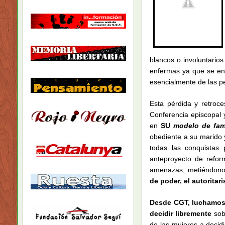
blancos o involuntarios
enfermas ya que se en
esencialmente de las p
Esta pérdida y retroce
Conferencia episcopal 
en
SU
modelo de fami
obediente a su marido 
todas las conquistas
anteproyecto de refor
amenazas, metiéndonos 
de poder, el autoritar
Desde CGT, luchamos 
decidir libremente
sobr
de las mujeres a decid