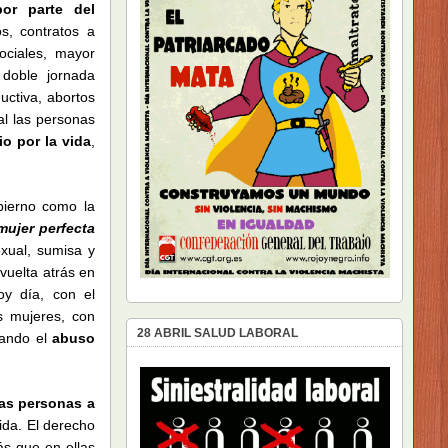
or parte del
os, contratos a
ociales, mayor
 doble jornada
uctiva, abortos
al las personas
o por la vida
,
bierno como la
ujer perfecta
xual, sumisa y
vuelta atrás en
oy día, con el
s mujeres, con
28 ABRIL SALUD LABORAL
tando el
abuso
las personas a
ida. El derecho
ás que en ellas