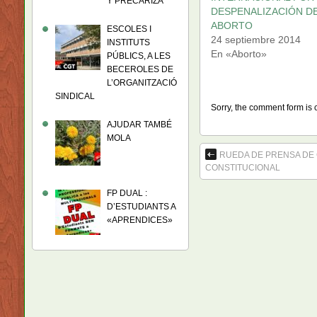
Y PRECARIZA
DESPENALIZACIÓN D
ABORTO
ESCOLES I
24 septiembre 2014
INSTITUTS
En «Aborto»
PÚBLICS, A LES
BECEROLES DE
L’ORGANITZACIÓ
SINDICAL
Sorry, the comment form is c
AJUDAR TAMBÉ
MOLA
RUEDA DE PRENSA DE 
CONSTITUCIONAL
FP DUAL :
D’ESTUDIANTS A
«APRENDICES»