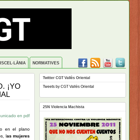
ISCEL·LÀNIA
NORMATIVES
Twitter CGT Vallès Oriental
. ¡YO
Tweets by CGT Vallès Oriental
NAL
25N Violencia Machista
unicado en pdf
do en el plano
s, l
as mujeres