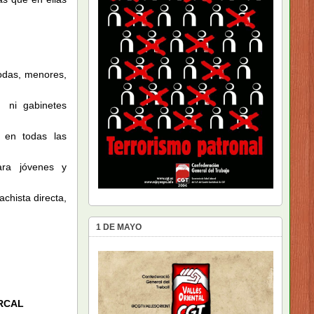
todas, menores,
ni gabinetes
 en todas las
ara jóvenes y
achista directa,
1 DE MAYO
ARCAL