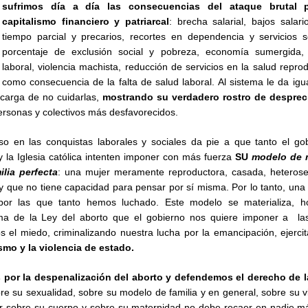
sufrimos día a día las consecuencias del ataque brutal p
capitalismo financiero y patriarcal
:
brecha salarial, bajos salari
tiempo parcial y precarios, recortes en dependencia y servicios s
porcentaje de exclusión social y pobreza, economía sumergida,
laboral, violencia machista, reducción de servicios en la salud reprod
 como consecuencia de la falta de salud laboral. Al sistema le da igu
carga de no cuidarlas,
mostrando su verdadero rostro de despreci
ersonas y colectivos más desfavorecidos.
so en las conquistas laborales y sociales da pie a que tanto el go
y la Iglesia católica intenten imponer con más fuerza
SU
modelo de m
lia perfecta
: una mujer meramente reproductora, casada, heterose
y que no tiene capacidad para pensar por sí misma. Por lo tanto, una 
 por las que tanto hemos luchado. Este modelo se materializa, h
ma de la Ley del aborto que el gobierno nos quiere imponer a la
el miedo, criminalizando nuestra lucha por la emancipación, ejerci
ismo y la violencia de estado.
por la despenalización del aborto y defendemos el derecho de 
e su sexualidad, sobre su modelo de familia y en general, sobre su v
ir sobre su cuerpo y sobre su maternidad no debe recaer en nadie m