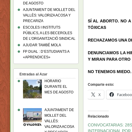
DE AGOSTO
AJUNTAMENT DE MOLLET DEL
VALLÈS: VALORIZA ACOSA Y
SÍ AL ABORTO. NO 
PRECARIZA
TÓXICAS
ESCOLES I INSTITUTS
PÚBLICS, A LES BECEROLES
DE L’ORGANITZACIÓ SINDICAL
RECHAZAMOS UNA DI
AJUDAR TAMBÉ MOLA
FP DUAL : D’ESTUDIANTS A
DENUNCIAMOS LA HI
«APRENDICES»
Y MIRAN PARA OTRO
NO TENEMOS MIEDO.
Entradas al Azar
HORARIO
Comparte esto:
DURANTE EL
MES DE AGOSTO
X
Faceboo
AJUNTAMENT DE
MOLLET DEL
Relacionado
VALLÈS:
CONVOCATARIAS: 28S
VALORIZA ACOSA
INTERNACIONAL POR 