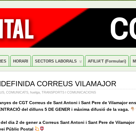
RES
HORARI
SECTORS LABORALS
AFILIA’T (formulari)
M
NDEFINIDA CORREUS VILAMAJOR
US
,
COMUNICATS
,
huelga
,
TRANSPORTS I COMUNICACIONS
nyes de CGT Correus de Sant Antoni i Sant Pere de Vilamajor e
ENTRACIÓ del dilluns 5 DE GENER i màxima difusió de la vaga.
del dia 2 de gener a Correus Sant Antoni i Sant Pere de Vilamajor 
vei Públic Postal