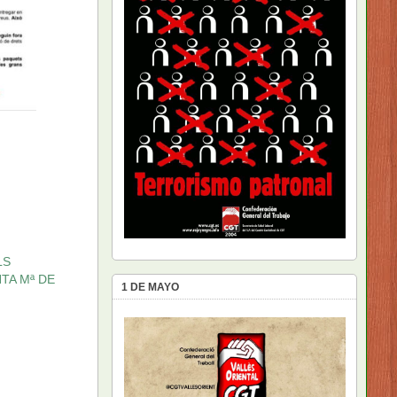
LS
TA Mª DE
1 DE MAYO