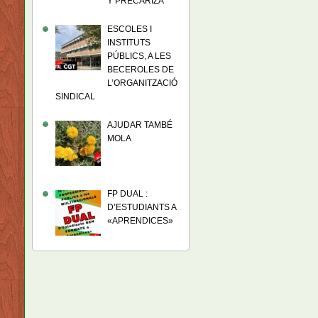
Y PRECARIZA
ESCOLES I
INSTITUTS
PÚBLICS, A LES
BECEROLES DE
L’ORGANITZACIÓ
SINDICAL
AJUDAR TAMBÉ
MOLA
FP DUAL :
D’ESTUDIANTS A
«APRENDICES»