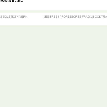
losed at this time.
 SOLSTICI HIVERN
MESTRES I PROFESSORES FRÀGILS CONTRA