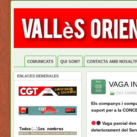
COMUNICATS
QUI SOM?
CONTACTA AMB NOSALT
ENLACES GENERALES
Ene
VAGA I
03
2026
CGT CORRE
Els companys i compa
suport per a la CONC
Vaga parcial des 
deteriorament del Ser