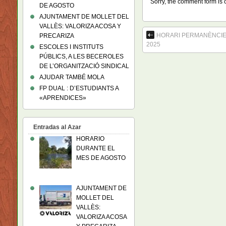
Sorry, the comment form is c
DE AGOSTO
AJUNTAMENT DE MOLLET DEL
VALLÈS: VALORIZA ACOSA Y
HORARI PERMANÈNCIES
PRECARIZA
2025
ESCOLES I INSTITUTS
PÚBLICS, A LES BECEROLES
DE L’ORGANITZACIÓ SINDICAL
AJUDAR TAMBÉ MOLA
FP DUAL : D’ESTUDIANTS A
«APRENDICES»
Entradas al Azar
HORARIO
DURANTE EL
MES DE AGOSTO
AJUNTAMENT DE
MOLLET DEL
VALLÈS:
VALORIZA ACOSA