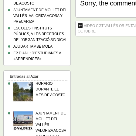
Sorry, the comment 
DE AGOSTO
AJUNTAMENT DE MOLLET DEL
VALLÈS: VALORIZA ACOSA Y
PRECARIZA
VIDEO CGT VALLÈS ORIENTA
ESCOLES I INSTITUTS
OCTUBRE
PÚBLICS, A LES BECEROLES
DE L’ORGANITZACIÓ SINDICAL
AJUDAR TAMBÉ MOLA
FP DUAL : D’ESTUDIANTS A
«APRENDICES»
Entradas al Azar
HORARIO
DURANTE EL
MES DE AGOSTO
AJUNTAMENT DE
MOLLET DEL
VALLÈS:
VALORIZA ACOSA