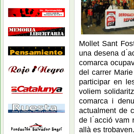
Mollet Sant Fost
una desena d ́ac
comarca ocupave
del carrer Marie
participar en l
voliem solidari
comarca i denu
actualment de c
de l ́acció vam
allà es trobaven