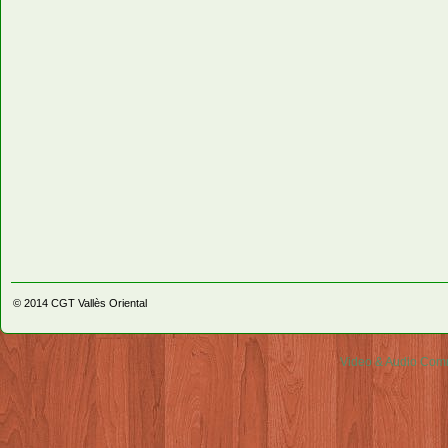
© 2014
CGT Vallès Oriental
Video & Audio Comm