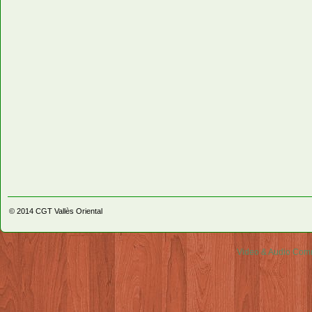
© 2014
CGT Vallès Oriental
Video & Audio Comm