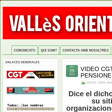
COMUNICATS
QUI SOM?
CONTACTA AMB NOSALTRES
ENLACES GENERALES
Oct
VIDEO CG
25
PENSIONE
2013
MISCEL·LÀNIA
,
Noti
Dice el dich
su si
organizacion