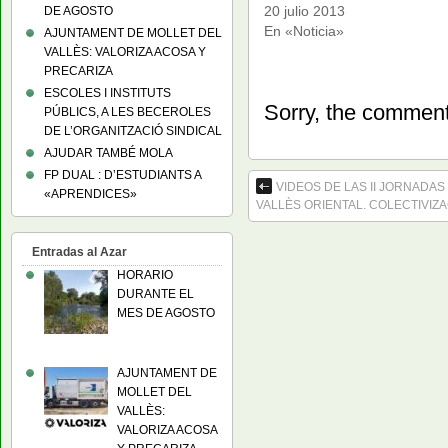
20 julio 2013
DE AGOSTO
En «Noticia»
AJUNTAMENT DE MOLLET DEL
VALLÈS: VALORIZA ACOSA Y
PRECARIZA
ESCOLES I INSTITUTS
Sorry, the comment 
PÚBLICS, A LES BECEROLES
DE L’ORGANITZACIÓ SINDICAL
AJUDAR TAMBÉ MOLA
FP DUAL : D’ESTUDIANTS A
VIDEOS DE LAS II JORNADAS
«APRENDICES»
VALLÈS ORIENTAL. COLECTIVIZ
Entradas al Azar
HORARIO
DURANTE EL
MES DE AGOSTO
AJUNTAMENT DE
MOLLET DEL
VALLÈS:
VALORIZA ACOSA