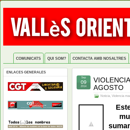
COMUNICATS
QUI SOM?
CONTACTA AMB NOSALTRES
ENLACES GENERALES
Sep
VIOLENCIA
09
AGOSTO
2014
Noticia
,
Violencia ma
Est
muj
sumam