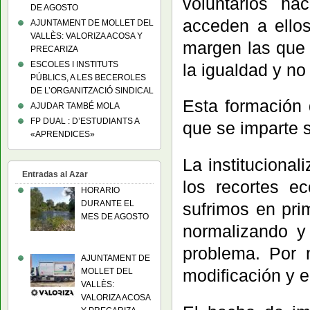
voluntarios h
DE AGOSTO
acceden a ello
AJUNTAMENT DE MOLLET DEL
VALLÈS: VALORIZA ACOSA Y
margen las que 
PRECARIZA
ESCOLES I INSTITUTS
la igualdad y no
PÚBLICS, A LES BECEROLES
DE L’ORGANITZACIÓ SINDICAL
Esta formación 
AJUDAR TAMBÉ MOLA
FP DUAL : D’ESTUDIANTS A
que se imparte 
«APRENDICES»
La institucional
Entradas al Azar
los recortes e
HORARIO
DURANTE EL
sufrimos en pri
MES DE AGOSTO
normalizando y
problema. Por 
AJUNTAMENT DE
modificación y e
MOLLET DEL
VALLÈS:
VALORIZA ACOSA