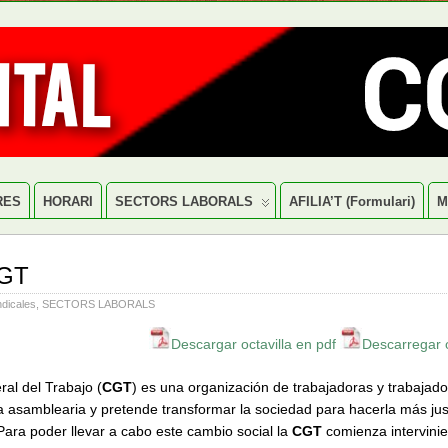
RES
HORARI
SECTORS LABORALS
AFILIA’T (formulari)
M
GT
ndicales
,
SECTORS LABORALS
Descargar octavilla en pdf
Descarregar 
al del Trabajo (
CGT
) es una organización de trabajadoras y trabajad
a asamblearia y pretende transformar la sociedad para hacerla más ju
 Para poder llevar a cabo este cambio social la
CGT
comienza intervinie