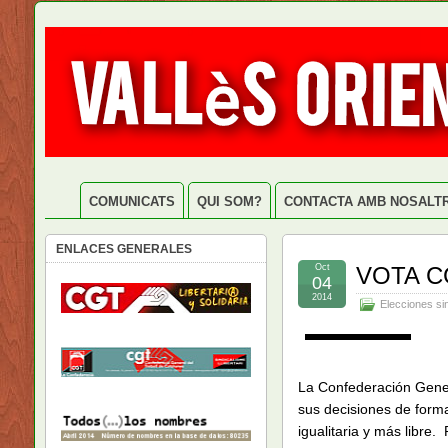
COMUNICATS
QUI SOM?
CONTACTA AMB NOSALT
ENLACES GENERALES
Oct
VOTA C
04
2014
Elecciones si
La Confederación Gener
sus decisiones de form
igualitaria y más libre.