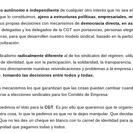
to autónomo e independiente
de cualquier otro interés que no sea el
que lo constituimos,
ajeno a estructuras políticas
,
empresariales, re
sus propias decisiones con mecanismos de
democracia directa, en a
as delegadas y los delegados de la CGT son portavoces, personas elegi
s, para que desarrollen nuestro modelo sindical, basado en la partici
ovilización.
dicalismo
radicalmente diferente
al de los sindicatos del régimen, util
e identidad, que son la participación, la solidaridad, la transparencia, l
mos directamente nuestras reivindicaciones y problemas a la empresa 
e,
tomando las decisiones entre todos y todas.
 mecanismos los que garantizan que las cosas puedan cambiar cuando 
rse a elecciones sindicales para los Comités de Empresa.
 pedimos el Voto para la
CGT
. Es por ello que queremos que te organi
s otra cosa, lo que te pedimos es que no te dejes manipular. Que decidas
 Que no les des un cheque en blanco con tu carnet de identidad para qu
gnidad que pagamos todas y todos.