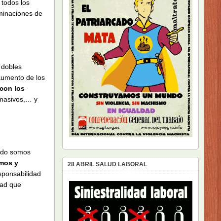
 todos los
iminaciones de
dobles
 aumento de los
con los
 masivos,… y
ando somos
mos y
28 ABRIL SALUD LABORAL
sponsabilidad
dad que