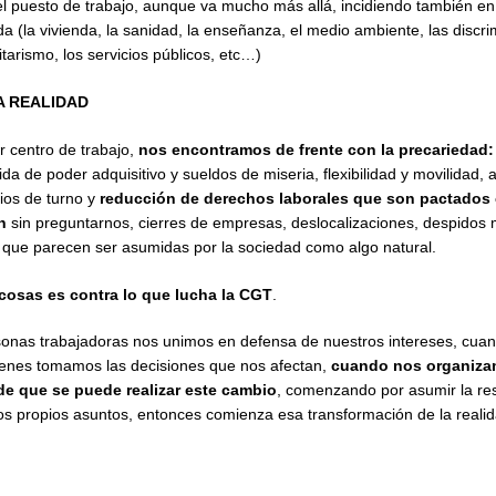
l puesto de trabajo, aunque va mucho más allá, incidiendo también en
a (la vivienda, la sanidad, la enseñanza, el medio ambiente, las discr
litarismo, los servicios públicos, etc…)
A REALIDAD
r centro de trabajo,
nos encontramos de frente con la precariedad:
ida de poder adquisitivo y sueldos de miseria, flexibilidad y movilidad,
ios de turno y
reducción de derechos laborales que son pactados 
n
sin preguntarnos, cierres de empresas, deslocalizaciones, despidos
s que parecen ser asumidas por la sociedad como algo natural.
cosas es contra lo que lucha la
CGT
.
onas trabajadoras nos unimos en defensa de nuestros intereses, cu
ienes tomamos las decisiones que nos afectan,
cuando nos organiza
e que se puede realizar este cambio
, comenzando por asumir la re
ros propios asuntos, entonces comienza esa transformación de la reali