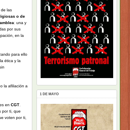
 de las
ligiosas o de
samblea
: una y
das por sus
pación, en la
izando para ello
a ética y la
sin
la afiliación a
1 DE MAYO
ces en
CGT
.
 por ti, que
e voten por ti,