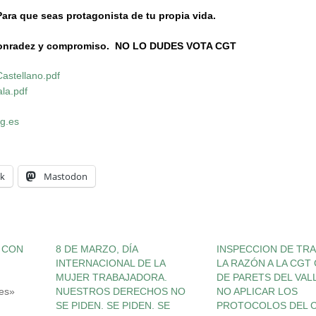
Para que seas protagonista de tu propia vida.
honradez y compromiso.
NO LO DUDES
VOTA CGT
Castellano.pdf
la.pdf
rg.es
k
Mastodon
 CON
8 DE MARZO, DÍA
INSPECCION DE TR
INTERNACIONAL DE LA
LA RAZÓN A LA CGT
MUJER TRABAJADORA.
DE PARETS DEL VAL
les»
NUESTROS DERECHOS NO
NO APLICAR LOS
SE PIDEN. SE PIDEN. SE
PROTOCOLOS DEL C