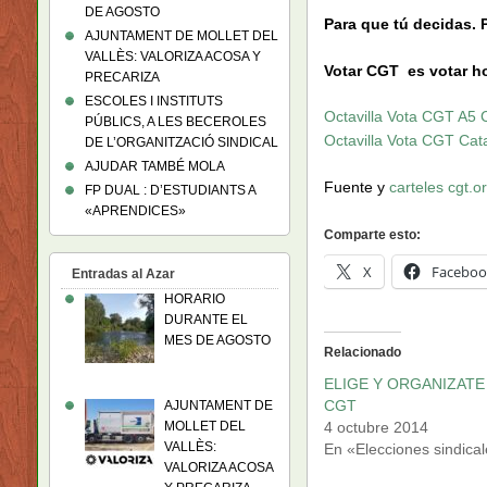
DE AGOSTO
Para que tú decidas. 
AJUNTAMENT DE MOLLET DEL
VALLÈS: VALORIZA ACOSA Y
Votar CGT es votar 
PRECARIZA
ESCOLES I INSTITUTS
Octavilla Vota CGT A5 
PÚBLICS, A LES BECEROLES
Octavilla Vota CGT Cata
DE L’ORGANITZACIÓ SINDICAL
AJUDAR TAMBÉ MOLA
Fuente y
carteles cgt.o
FP DUAL : D’ESTUDIANTS A
«APRENDICES»
Comparte esto:
X
Faceboo
Entradas al Azar
HORARIO
DURANTE EL
MES DE AGOSTO
Relacionado
ELIGE Y ORGANIZATE
CGT
AJUNTAMENT DE
MOLLET DEL
4 octubre 2014
VALLÈS:
En «Elecciones sindica
VALORIZA ACOSA