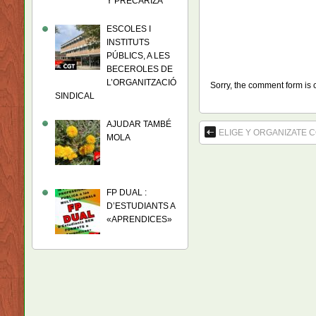
Y PRECARIZA
ESCOLES I
INSTITUTS
PÚBLICS, A LES
BECEROLES DE
L’ORGANITZACIÓ
Sorry, the comment form is c
SINDICAL
AJUDAR TAMBÉ
ELIGE Y ORGANIZATE 
MOLA
FP DUAL :
D’ESTUDIANTS A
«APRENDICES»