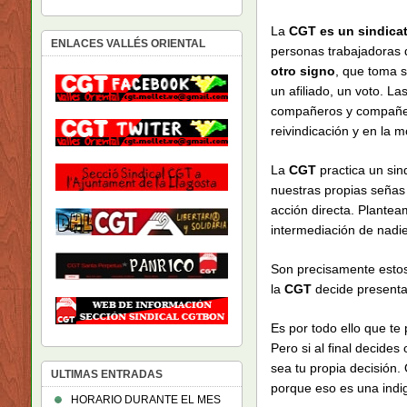
La
CGT
es un sindica
ENLACES VALLÉS ORIENTAL
personas trabajadoras 
otro signo
, que toma 
un afiliado, un voto. L
compañeros y compañera
reivindicación y en la m
La
CGT
practica un sin
nuestras propias señas d
acción directa. Plantea
intermediación de nadi
Son precisamente estos
la
CGT
decide presenta
Es por todo ello que te
Pero si al final decide
sea tu propia decisión.
ULTIMAS ENTRADAS
porque eso es una indi
HORARIO DURANTE EL MES