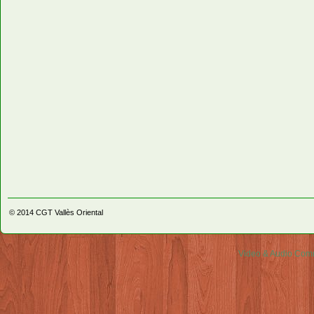
© 2014
CGT Vallès Oriental
Video & Audio Comm