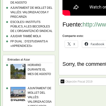
DE AGOSTO
AJUNTAMENT DE MOLLET DEL
VALLÈS: VALORIZA ACOSA Y
PRECARIZA
ESCOLES I INSTITUTS
Fuente:
http://w
PÚBLICS, A LES BECEROLES
DE L’ORGANITZACIÓ SINDICAL
Comparte esto:
AJUDAR TAMBÉ MOLA
FP DUAL : D’ESTUDIANTS A
X
Facebook
«APRENDICES»
Entradas al Azar
Sorry, the comment 
HORARIO
DURANTE EL
MES DE AGOSTO
Objeción Fiscal 2019
AJUNTAMENT DE
MOLLET DEL
VALLÈS:
VALORIZA ACOSA