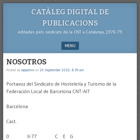
CATÀLEG DIGITAL DE
PUBLICACIONS
editades pels sindicats de la CNT a Catalunya, 1976-79
MENU
SKIP TO CONTENT
NOSOTROS
Posted by
wpadmin
on
20 September 2010, 8:39 am
Portavoz del Sindicato de Hostelería y Turismo de la
Federación Local de Barcelona CNT-AIT
Barcelona
Cast.
0 II-77 C E G