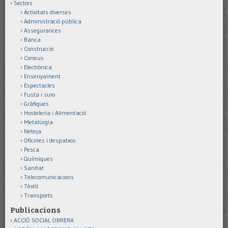
Sectors
Activitats diverses
Administració pública
Assegurances
Banca
Construcció
Correus
Electrònica
Ensenyament
Espectacles
Fusta i suro
Gràfiques
Hosteleria i Alimentació
Metalúrgia
Neteja
Oficines i despatxos
Pesca
Químiques
Sanitat
Telecomunicacions
Tèxtil
Transports
Publicacions
ACCIÓ SOCIAL OBRERA