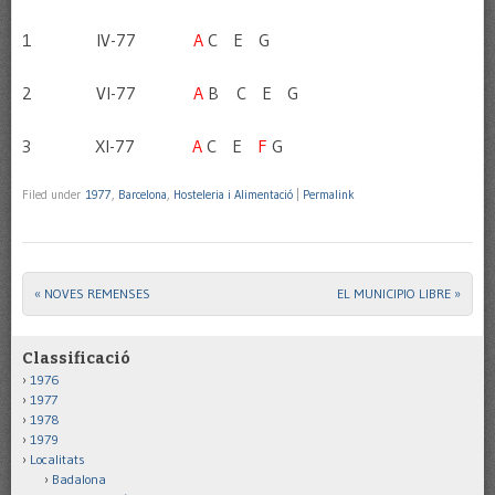
1 IV-77
A
C E G
2 VI-77
A
B C E G
3 XI-77
A
C E
F
G
Filed under
1977
,
Barcelona
,
Hosteleria i Alimentació
|
Permalink
«
NOVES REMENSES
EL MUNICIPIO LIBRE
»
Post navigation
Classificació
1976
1977
1978
1979
Localitats
Badalona