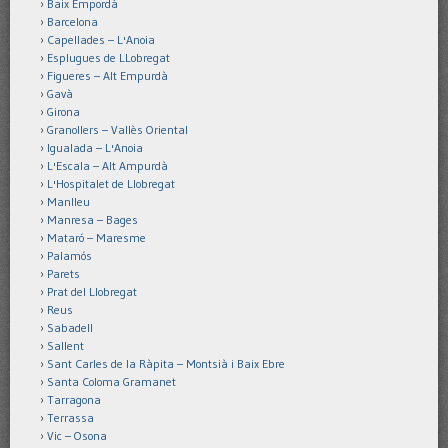
Baix Empordà
Barcelona
Capellades – L'Anoia
Esplugues de LLobregat
Figueres – Alt Empurdà
Gavà
Girona
Granollers – Vallès Oriental
Igualada – L'Anoia
L'Escala – Alt Ampurdà
L'Hospitalet de Llobregat
Manlleu
Manresa – Bages
Mataró – Maresme
Palamós
Parets
Prat del Llobregat
Reus
Sabadell
Sallent
Sant Carles de la Ràpita – Montsià i Baix Ebre
Santa Coloma Gramanet
Tarragona
Terrassa
Vic – Osona