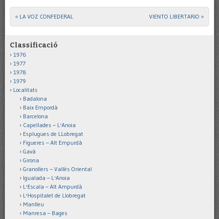
«
LA VOZ CONFEDERAL
VIENTO LIBERTARIO
»
Post navigation
Classificació
1976
1977
1978
1979
Localitats
Badalona
Baix Empordà
Barcelona
Capellades – L'Anoia
Esplugues de LLobregat
Figueres – Alt Empurdà
Gavà
Girona
Granollers – Vallès Oriental
Igualada – L'Anoia
L'Escala – Alt Ampurdà
L'Hospitalet de Llobregat
Manlleu
Manresa – Bages