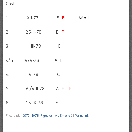
Cast.
1 XII-77 E
F
………..
Año I
2 25-II-78 E
F
3 III-78 E
s/n IV/V-78 A E
4 V-78 C
5 VI/VIII-78 A E
F
6 15-IX-78 E
Filed under
1977
,
1978
,
Figueres - Alt Empurdà
|
Permalink