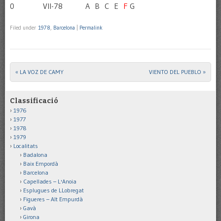
0 VII-78 A B C E
F
G
Filed under
1978
,
Barcelona
|
Permalink
«
LA VOZ DE CAMY
VIENTO DEL PUEBLO
»
Post navigation
Classificació
1976
1977
1978
1979
Localitats
Badalona
Baix Empordà
Barcelona
Capellades – L'Anoia
Esplugues de LLobregat
Figueres – Alt Empurdà
Gavà
Girona