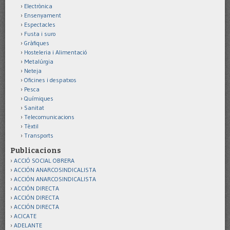
Electrònica
Ensenyament
Espectacles
Fusta i suro
Gràfiques
Hosteleria i Alimentació
Metalúrgia
Neteja
Oficines i despatxos
Pesca
Químiques
Sanitat
Telecomunicacions
Tèxtil
Transports
Publicacions
ACCIÓ SOCIAL OBRERA
ACCIÓN ANARCOSINDICALISTA
ACCIÓN ANARCOSINDICALISTA
ACCIÓN DIRECTA
ACCIÓN DIRECTA
ACCIÓN DIRECTA
ACICATE
ADELANTE