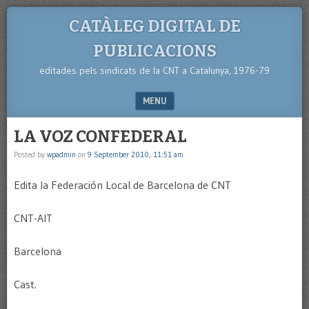
CATÀLEG DIGITAL DE
PUBLICACIONS
editades pels sindicats de la CNT a Catalunya, 1976-79
MENU
SKIP TO CONTENT
LA VOZ CONFEDERAL
Posted by
wpadmin
on
9 September 2010, 11:51 am
Edita la Federación Local de Barcelona de CNT
CNT-AIT
Barcelona
Cast.