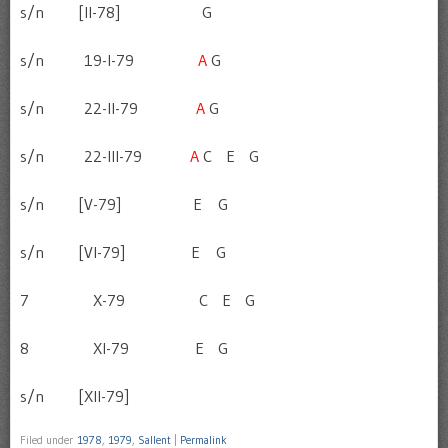
s/n [II-78] G
s/n 19-I-79
A
G
s/n 22-II-79
A
G
s/n 22-III-79
A
C E G
s/n [V-79] E G
s/n [VI-79] E G
7 X-79 C E G
8 XI-79 E G
s/n [XII-79]
Filed under
1978
,
1979
,
Sallent
|
Permalink