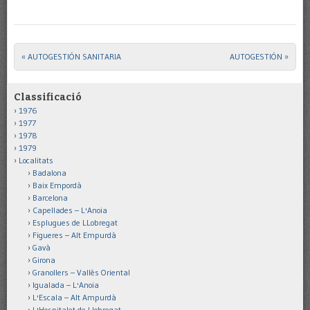
«
AUTOGESTIÓN SANITARIA
AUTOGESTIÓN
»
Post navigation
Classificació
1976
1977
1978
1979
Localitats
Badalona
Baix Empordà
Barcelona
Capellades – L'Anoia
Esplugues de LLobregat
Figueres – Alt Empurdà
Gavà
Girona
Granollers – Vallès Oriental
Igualada – L'Anoia
L'Escala – Alt Ampurdà
L'Hospitalet de Llobregat