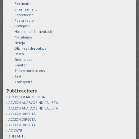
Electrònica
Ensenyament
Espectacles
Fusta i suro
Gràfiques
Hosteleria i Alimentació
Metalúrgia
Neteja
Oficines i despatxos
Pesca
Químiques
Sanitat
Telecomunicacions
Tèxtil
Transports
Publicacions
ACCIÓ SOCIAL OBRERA
ACCIÓN ANARCOSINDICALISTA
ACCIÓN ANARCOSINDICALISTA
ACCIÓN DIRECTA
ACCIÓN DIRECTA
ACCIÓN DIRECTA
ACICATE
ADELANTE