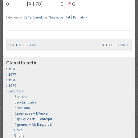
0 [XII-78] C
F
G
Filed under
1978
,
Barcelona
,
Neteja
,
Sanitat
|
Permalink
«
AUTOGESTIÓN
AUTOGESTIÓN
»
Post navigation
Classificació
1976
1977
1978
1979
Localitats
Badalona
Baix Empordà
Barcelona
Capellades – L'Anoia
Esplugues de LLobregat
Figueres – Alt Empurdà
Gavà
Girona