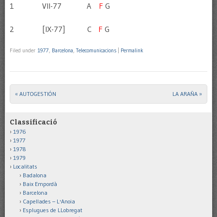
1 VII-77 A
F
G
2 [IX-77] C
F
G
Filed under
1977
,
Barcelona
,
Telecomunicacions
|
Permalink
«
AUTOGESTIÓN
LA ARAÑA
»
Post navigation
Classificació
1976
1977
1978
1979
Localitats
Badalona
Baix Empordà
Barcelona
Capellades – L'Anoia
Esplugues de LLobregat