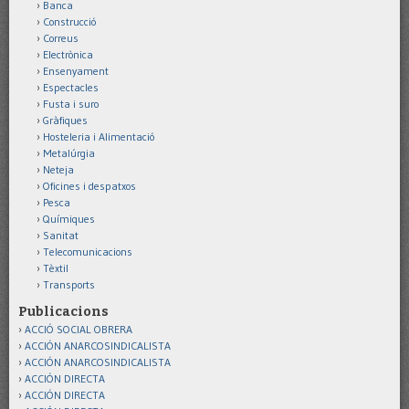
Banca
Construcció
Correus
Electrònica
Ensenyament
Espectacles
Fusta i suro
Gràfiques
Hosteleria i Alimentació
Metalúrgia
Neteja
Oficines i despatxos
Pesca
Químiques
Sanitat
Telecomunicacions
Tèxtil
Transports
Publicacions
ACCIÓ SOCIAL OBRERA
ACCIÓN ANARCOSINDICALISTA
ACCIÓN ANARCOSINDICALISTA
ACCIÓN DIRECTA
ACCIÓN DIRECTA