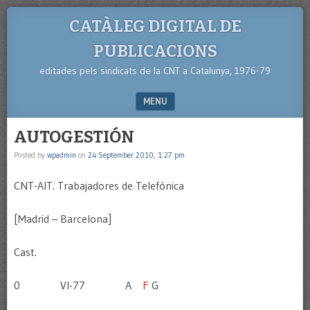
CATÀLEG DIGITAL DE
PUBLICACIONS
editades pels sindicats de la CNT a Catalunya, 1976-79
MENU
SKIP TO CONTENT
AUTOGESTIÓN
Posted by
wpadmin
on
24 September 2010, 1:27 pm
CNT-AIT. Trabajadores de Telefónica
[Madrid – Barcelona]
Cast.
0 VI-77 A
F
G