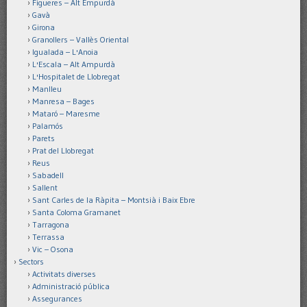
Figueres – Alt Empurdà
Gavà
Girona
Granollers – Vallès Oriental
Igualada – L'Anoia
L'Escala – Alt Ampurdà
L'Hospitalet de Llobregat
Manlleu
Manresa – Bages
Mataró – Maresme
Palamós
Parets
Prat del Llobregat
Reus
Sabadell
Sallent
Sant Carles de la Ràpita – Montsià i Baix Ebre
Santa Coloma Gramanet
Tarragona
Terrassa
Vic – Osona
Sectors
Activitats diverses
Administració pública
Assegurances