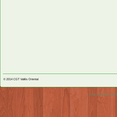
© 2014
CGT Vallès Oriental
Video & Audio Comm