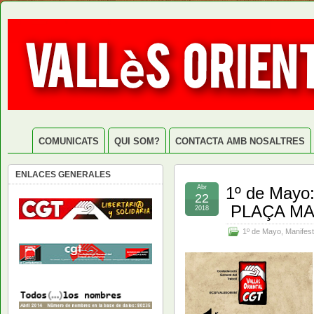
COMUNICATS
QUI SOM?
CONTACTA AMB NOSALTRES
ENLACES GENERALES
Abr
1º de Mayo
22
PLAÇA MA
2018
1º de Mayo
,
Manifes