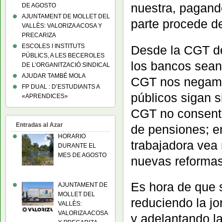
nuestra, pagand
DE AGOSTO
AJUNTAMENT DE MOLLET DEL
parte procede de
VALLÈS: VALORIZA ACOSA Y
PRECARIZA
ESCOLES I INSTITUTS
Desde la CGT d
PÚBLICS, A LES BECEROLES
los bancos sean
DE L’ORGANITZACIÓ SINDICAL
AJUDAR TAMBÉ MOLA
CGT nos negamos
FP DUAL : D’ESTUDIANTS A
públicos sigan s
«APRENDICES»
CGT no consenti
Entradas al Azar
de pensiones; e
HORARIO
trabajadora vea
DURANTE EL
MES DE AGOSTO
nuevas reformas
Es hora de que s
AJUNTAMENT DE
MOLLET DEL
reduciendo la jo
VALLÈS:
VALORIZA ACOSA
y adelantando la