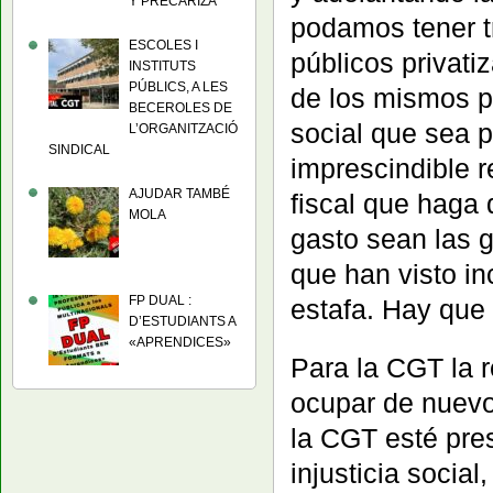
Y PRECARIZA
podamos tener t
ESCOLES I
públicos privati
INSTITUTS
PÚBLICS, A LES
de los mismos p
BECEROLES DE
social que sea p
L’ORGANITZACIÓ
SINDICAL
imprescindible r
AJUDAR TAMBÉ
fiscal que haga 
MOLA
gasto sean las g
que han visto in
FP DUAL :
estafa. Hay que 
D’ESTUDIANTS A
«APRENDICES»
Para la CGT la 
ocupar de nuevo
la CGT esté pre
injusticia socia