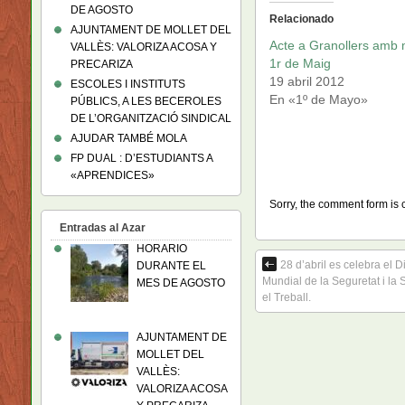
DE AGOSTO
Relacionado
AJUNTAMENT DE MOLLET DEL
Acte a Granollers amb 
VALLÈS: VALORIZA ACOSA Y
1r de Maig
PRECARIZA
19 abril 2012
ESCOLES I INSTITUTS
En «1º de Mayo»
PÚBLICS, A LES BECEROLES
DE L’ORGANITZACIÓ SINDICAL
AJUDAR TAMBÉ MOLA
FP DUAL : D’ESTUDIANTS A
«APRENDICES»
Sorry, the comment form is c
Entradas al Azar
HORARIO
28 d’abril es celebra el D
DURANTE EL
Mundial de la Seguretat i la 
MES DE AGOSTO
el Treball.
AJUNTAMENT DE
MOLLET DEL
VALLÈS:
VALORIZA ACOSA