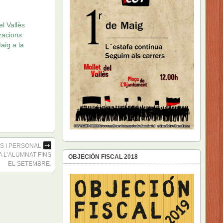
l Vallès
tzacions
aig a la
TS I PERSONAL
 L’ALUMNAT FINS
OBJECIÓN FISCAL 2018
EL SETEMBRE.