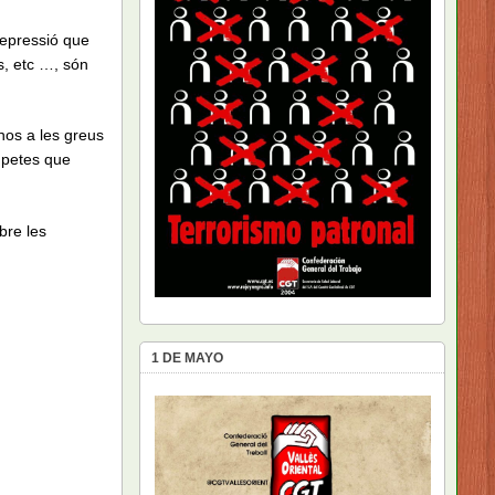
 repressió que
s, etc …, són
-nos a les greus
ompetes que
bre les
1 DE MAYO