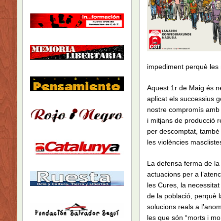
impediment perquè les no
Aquest 1r de Maig és nec
aplicat els successius 
nostre compromís amb un
i mitjans de producció r
per descomptat, també la 
les violències mascliste
La defensa ferma de la Sa
actuacions per a l’aten
les Cures, la necessitat
de la població, perquè 
solucions reals a l’ano
les que són “morts i mor