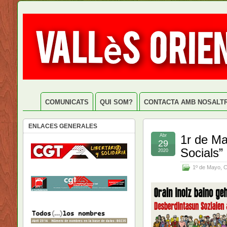
COMUNICATS
QUI SOM?
CONTACTA AMB NOSALT
ENLACES GENERALES
Abr
1r de Ma
29
Socials”
2020
1º de Mayo
,