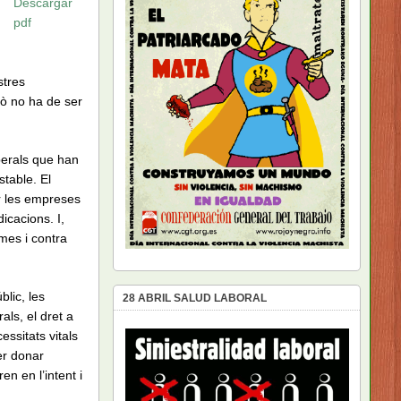
Descargar
pdf
stres
xò no ha de ser
iberals que han
table. El
ar les empreses
icacions. I,
omes i contra
blic, les
28 ABRIL SALUD LABORAL
als, el dret a
ssitats vitals
er donar
n en l’intent i