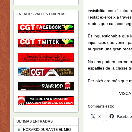
invisibilitat com “ciuta
ENLACES VALLÉS ORIENTAL
l’estat exerceix a trav
reptes que cal aconsegui
És inqüestionable que la
injustícies que venim pa
auguren una gran reces
No ens podem permetre e
espatlles de la classe t
Per això ara més que m
VISCA
Comparte esto:
X
Faceboo
ULTIMAS ENTRADAS
HORARIO DURANTE EL MES