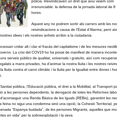
policia. Reivindicaven un dret que avui veiem com
irrenunciable: la defensa de la jornada laboral de 8
hores.
Aquest any no podrem sortir als carrers amb les no
reivindicacions a causa de l’Estat d’Alarma, però ai
stres idees i els nostres anhels arribin a la ciutadania.
essari cridar alt i clar el fracàs del capitalisme i de les mesures neol
governs. La crisi del COV19 ho ha posat de manifest de manera incontes
s serveis públics de qualitat, universals i gratuïts, així com recuper
egalats a mans privades, ha d’animar la nostra lluita i les nostres reivind
lluita contra el canvi climàtic i la lluita per la Igualtat entre dones i h
s.
nitat pública, l’Educació pública, el dret a la Mobilitat, al Transport pú
ció a les persones dependents, la derogació de totes les Reformes labor
 d’aconseguir una Renda Bàsica de les Iguals (REBis), garantint les nece
la feina no sigui una condemna sinó una opció, la Cohesió Territorial, p
menada “Espanya buidada”, de les persones Migrants, aquelles que more
tes en vida” per la sobreexplotació i la seva