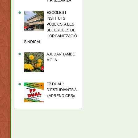
Y PRECARIZA
ESCOLES I
INSTITUTS
PÚBLICS, A LES
BECEROLES DE
L’ORGANITZACIÓ
SINDICAL
AJUDAR TAMBÉ
MOLA
FP DUAL :
D’ESTUDIANTS A
«APRENDICES»