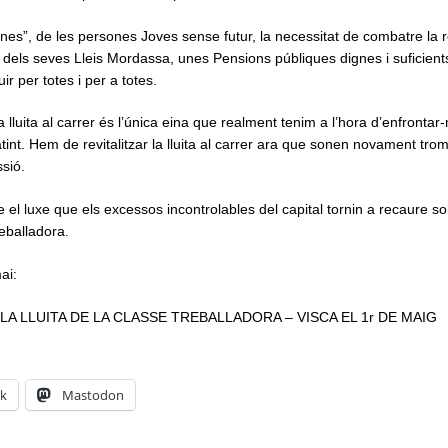
danes”, de les persones Joves sense futur, la necessitat de combatre la
és dels seves Lleis Mordassa, unes Pensions públiques dignes i suficient
r per totes i per a totes.
 lluita al carrer és l’única eina que realment tenim a l’hora d’enfrontar
tint. Hem de revitalitzar la lluita al carrer ara que sonen novament tr
sió.
l luxe que els excessos incontrolables del capital tornin a recaure so
reballadora.
ai:
 LA LLUITA DE LA CLASSE TREBALLADORA – VISCA EL 1r DE MAIG
k
Mastodon