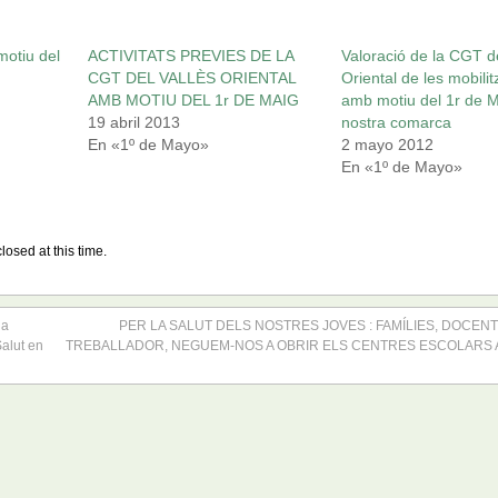
motiu del
ACTIVITATS PREVIES DE LA
Valoració de la CGT de
CGT DEL VALLÈS ORIENTAL
Oriental de les mobili
AMB MOTIU DEL 1r DE MAIG
amb motiu del 1r de M
19 abril 2013
nostra comarca
En «1º de Mayo»
2 mayo 2012
En «1º de Mayo»
losed at this time.
ia
PER LA SALUT DELS NOSTRES JOVES : FAMÍLIES, DOCEN
Salut en
TREBALLADOR, NEGUEM-NOS A OBRIR ELS CENTRES ESCOLARS A