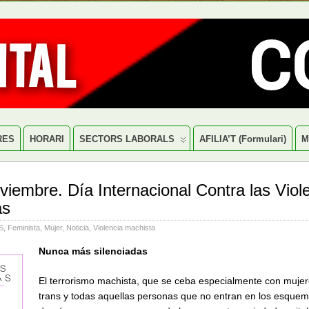
RES
HORARI
SECTORS LABORALS
AFILIA’T (formulari)
M
viembre. Día Internacional Contra las Viol
as
S
,
Feminista
,
Mujer
,
Noticia
,
Violencia machista
Nunca más silenciadas
El terrorismo machista, que se ceba especialmente con mujere
trans y todas aquellas personas que no entran en los esquem