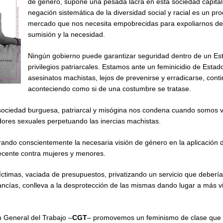
de género, supone una pesada lacra en esta sociedad capitali
negación sistemática de la diversidad social y racial es un pr
mercado que nos necesita empobrecidas para expoliarnos de
sumisión y la necesidad.
Ningún gobierno puede garantizar seguridad dentro de un Es
privilegios patriarcales. Estamos ante un feminicidio de Estad
asesinatos machistas, lejos de prevenirse y erradicarse, cont
aconteciendo como si de una costumbre se tratase.
 la sociedad burguesa, patriarcal y misógina nos condena cuando somos v
dores sexuales perpetuando las inercias machistas.
orando conscientemente la necesaria visión de género en la aplicación d
ecente contra mujeres y menores.
víctimas, vaciada de presupuestos, privatizando un servicio que debería
ías, conlleva a la desprotección de las mismas dando lugar a más vi
 General del Trabajo –
CGT
– promovemos un feminismo de clase que