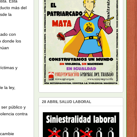
sta. Esta
oducto más del
sde la
tado con
o donde los
inúan
íctimas y
e la ley,
28 ABRIL SALUD LABORAL
 ser público y
olencia contra
 cambie