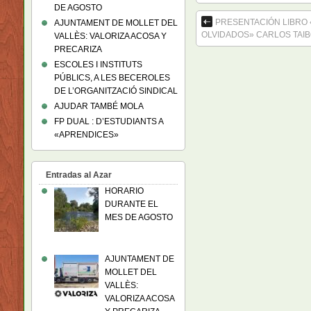
DE AGOSTO
PRESENTACIÓN LIBRO 
AJUNTAMENT DE MOLLET DEL
OLVIDADOS» CARLOS TAI
VALLÈS: VALORIZA ACOSA Y
PRECARIZA
ESCOLES I INSTITUTS
PÚBLICS, A LES BECEROLES
DE L’ORGANITZACIÓ SINDICAL
AJUDAR TAMBÉ MOLA
FP DUAL : D’ESTUDIANTS A
«APRENDICES»
Entradas al Azar
HORARIO
DURANTE EL
MES DE AGOSTO
AJUNTAMENT DE
MOLLET DEL
VALLÈS:
VALORIZA ACOSA