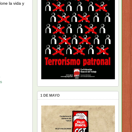
done la vida y
a
as
1 DE MAYO