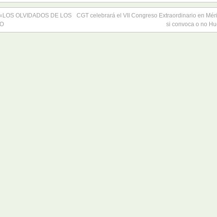
«LOS OLVIDADOS DE LOS
CGT celebrará el VII Congreso Extraordinario en Méri
BO
si convoca o no Hu