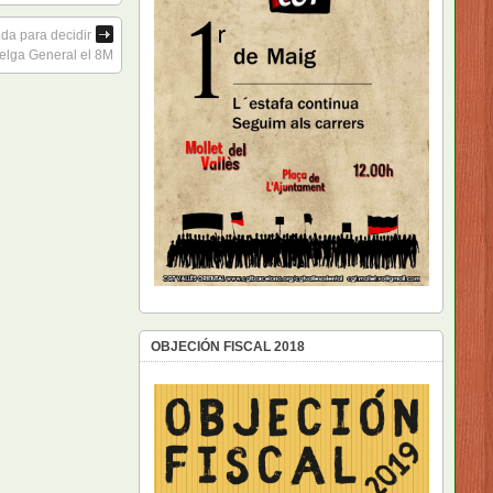
da para decidir
elga General el 8M
OBJECIÓN FISCAL 2018