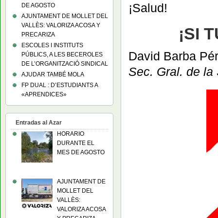
¡Salud!
DE AGOSTO
AJUNTAMENT DE MOLLET DEL
VALLÈS: VALORIZA ACOSA Y
¡SI 
PRECARIZA
ESCOLES I INSTITUTS
David Barba Pé
PÚBLICS, A LES BECEROLES
DE L’ORGANITZACIÓ SINDICAL
Sec. Gral. de 
AJUDAR TAMBÉ MOLA
FP DUAL : D’ESTUDIANTS A
«APRENDICES»
Entradas al Azar
HORARIO
DURANTE EL
MES DE AGOSTO
AJUNTAMENT DE
MOLLET DEL
VALLÈS:
VALORIZA ACOSA