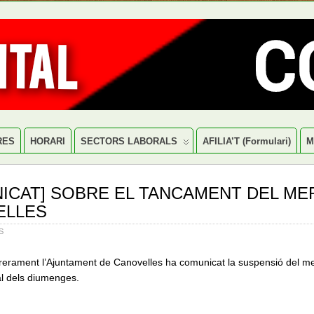
RES
HORARI
SECTORS LABORALS
AFILIA’T (formulari)
M
ICAT] SOBRE EL TANCAMENT DEL ME
ELLES
S
rerament l’Ajuntament de Canovelles ha comunicat la suspensió del me
l dels diumenges.