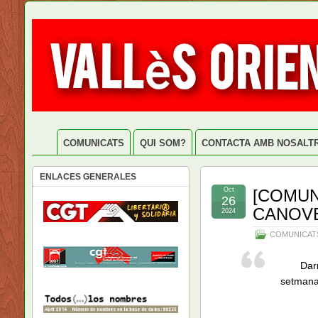
COMUNICATS
QUI SOM?
CONTACTA AMB NOSALT
ENLACES GENERALES
Oct
[COMUN
26
CANOV
2024
COMUNICAT
Dar
setmana