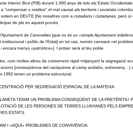
cte Interior Brut (PIB) durant 1.000 anys de tots els Estats Occidentals 
a “compensar o restituir” el mal causat als territoris i societats coloni
estem en DEUTE [No nosaltres com a ciutadans i ciutadanes, però sí 
ticipar de ple en aquest procés.
 l’Ajuntament de Canovelles [que no és un «simple Ajuntament indefen
 institucional i polític de l’Estat] en tot cas, només canviarà «el probl
 i encara menys «patriòtica»]. I potser serà al teu poble.
es, com moltes altres de creixement ràpid mitjançant la segregació ec
racions [conseqüència del caciquisme al camp andalús, extremeny…] 
nys 1950 tenen un problema estructural:
NCENTRACIÓ PER SEGREGACIÓ ESPACIAL DE LA MATEIXA.
LANETA TENIM UN PROBLEMA CONSEQÜENT DE LA PRETÈRITA I 
LOTACIÓ DE LES PERSONES DE TERRES LLUNYANES PELS EMPRE
RES ESTATS.
FAM I «AQUÍ» PROBLEMES DE CONVIVÈNCIA.