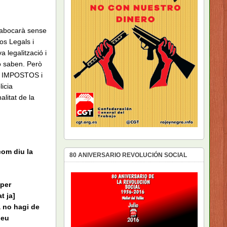
es abocarà sense
os Legals i
 legalització i
o saben. Però
S IMPOSTOS i
icia
alitat de la
com diu la
80 ANIVERSARIO REVOLUCIÓN SOCIAL
 per
t ja]
a no hagi de
geu