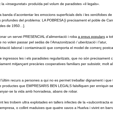
 la «inseguretat» produïda pel volum de paradistes «il·legals».
banda d’acontentar les emocions superficials dels i les xenòfobes de d
els profundes del problema: LA POBRESA [i precisament el poble de Can
ades de 1950…].
onar un servei PRESENCIAL d’alimentació i roba
a preus populars
a tot
e no volen passar pel sedàs de l’
Amazonització / uberització
i l’atur,
lotació laboral i contaminació que comporta el model de comerç postcap
ingressos les i els paradistes regularitzats, que no són precisament ca
ament mitjançant precàries cooperatives familiars per subsistir, molt al 
’últim recurs a persones a qui no es permet treballar dignament i que 
e productes que EMPRESARIS BEN LEGALS falsifiquen per enriquir-se 
uanyar-se la vida amb honradesa, abans de robar.
t les trobem ultra explotades en tallers infectes de la «subcontracta 
 empresa, o collint maduixes que quatre xavos a Huelva i vivint en bar