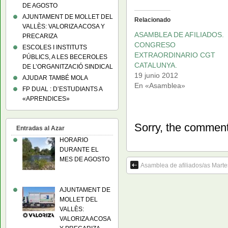
DE AGOSTO
AJUNTAMENT DE MOLLET DEL
Relacionado
VALLÈS: VALORIZA ACOSA Y
ASAMBLEA DE AFILIADOS.
PRECARIZA
CONGRESO
ESCOLES I INSTITUTS
EXTRAORDINARIO CGT
PÚBLICS, A LES BECEROLES
CATALUNYA.
DE L’ORGANITZACIÓ SINDICAL
19 junio 2012
AJUDAR TAMBÉ MOLA
En «Asamblea»
FP DUAL : D’ESTUDIANTS A
«APRENDICES»
Sorry, the comment 
Entradas al Azar
HORARIO
DURANTE EL
MES DE AGOSTO
Asamblea de afiliados/as Mart
AJUNTAMENT DE
MOLLET DEL
VALLÈS:
VALORIZA ACOSA