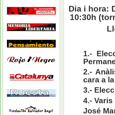
Dia i hora: 
10:30h (tor
Ll
1.- Elec
Permane
2.- Anàl
cara a l
3.- Elec
4.- Varis
José Ma