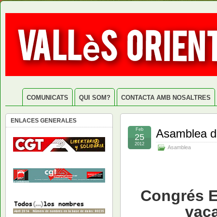
COMUNICATS
QUI SOM?
CONTACTA AMB NOSALTRES
ENLACES GENERALES
Feb
Asamblea de 
25
2012
Asamblea
Congrés Ex
vaca