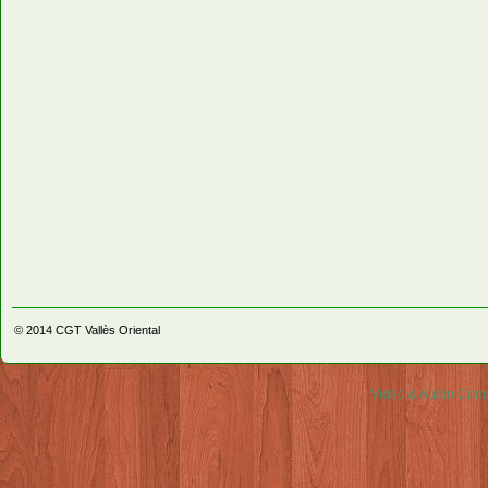
© 2014
CGT Vallès Oriental
Video & Audio Comm