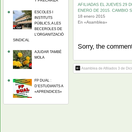
Y PRECARIZA
AFILIADAS EL JUEVES 29 D
ENERO DE 2015. CAMBIO 
ESCOLES I
18 enero 2015
INSTITUTS
En «Asamblea»
PÚBLICS, A LES
BECEROLES DE
L’ORGANITZACIÓ
SINDICAL
Sorry, the comment 
AJUDAR TAMBÉ
MOLA
Asamblea de Afiliados 3 de Di
FP DUAL :
D’ESTUDIANTS A
«APRENDICES»