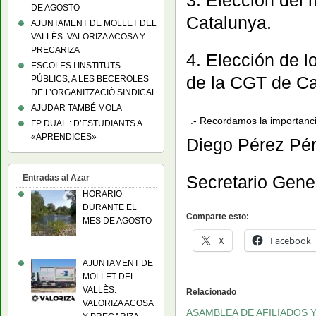
3. Elección del
DE AGOSTO
Catalunya.
AJUNTAMENT DE MOLLET DEL
VALLÈS: VALORIZA ACOSA Y
PRECARIZA
4. Elección de l
ESCOLES I INSTITUTS
de la CGT de Ca
PÚBLICS, A LES BECEROLES
DE L’ORGANITZACIÓ SINDICAL
AJUDAR TAMBÉ MOLA
.- Recordamos la importancia
FP DUAL : D’ESTUDIANTS A
«APRENDICES»
Diego Pérez Pé
Secretario Gener
Entradas al Azar
HORARIO
DURANTE EL
Comparte esto:
MES DE AGOSTO
X
Facebook
AJUNTAMENT DE
MOLLET DEL
VALLÈS:
Relacionado
VALORIZA ACOSA
ASAMBLEA DE AFILIADOS 