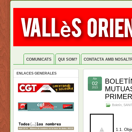
COMUNICATS
QUI SOM?
CONTACTA AMB NOSALT
ENLACES GENERALES
Abr
BOLETÍ
02
MUTUAS
2015
PRIMER
Boletín
,
SANI
1.1. Obj