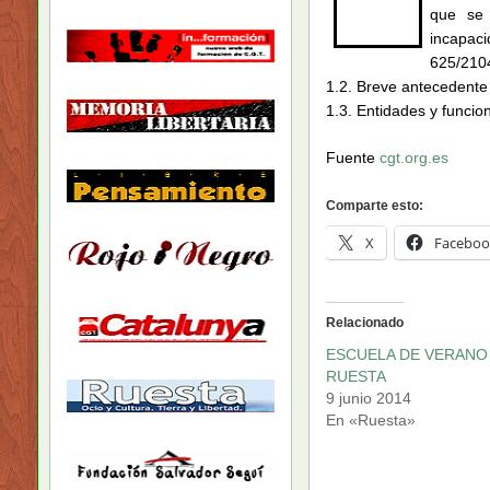
que se 
incapaci
625/2104
1.2. Breve antecedente
1.3. Entidades y funcio
Fuente
cgt.org.es
Comparte esto:
X
Faceboo
Relacionado
ESCUELA DE VERANO
RUESTA
9 junio 2014
En «Ruesta»