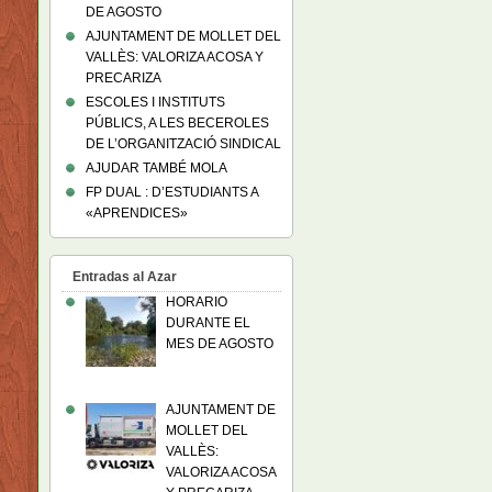
DE AGOSTO
AJUNTAMENT DE MOLLET DEL
VALLÈS: VALORIZA ACOSA Y
PRECARIZA
ESCOLES I INSTITUTS
PÚBLICS, A LES BECEROLES
DE L’ORGANITZACIÓ SINDICAL
AJUDAR TAMBÉ MOLA
FP DUAL : D’ESTUDIANTS A
«APRENDICES»
Entradas al Azar
HORARIO
DURANTE EL
MES DE AGOSTO
AJUNTAMENT DE
MOLLET DEL
VALLÈS:
VALORIZA ACOSA