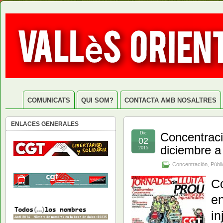
COMUNICATS
QUI SOM?
CONTACTA AMB NOSALTRES
ENLACES GENERALES
Dic
Concentraci
02
diciembre a
2015
Concentración
,
Públi
Co
en
in