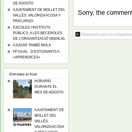
DE AGOSTO
AJUNTAMENT DE MOLLET DEL
Sorry, the comment 
VALLÈS: VALORIZA ACOSA Y
PRECARIZA
ESCOLES I INSTITUTS
PÚBLICS, A LES BECEROLES
Absolución para los compañero
DE L’ORGANITZACIÓ SINDICAL
AJUDAR TAMBÉ MOLA
FP DUAL : D’ESTUDIANTS A
«APRENDICES»
Entradas al Azar
HORARIO
DURANTE EL
MES DE AGOSTO
AJUNTAMENT DE
MOLLET DEL
VALLÈS:
VALORIZA ACOSA