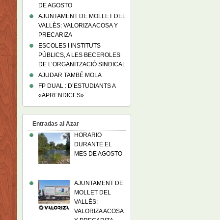
DE AGOSTO
AJUNTAMENT DE MOLLET DEL
VALLÈS: VALORIZA ACOSA Y
PRECARIZA
ESCOLES I INSTITUTS
PÚBLICS, A LES BECEROLES
DE L’ORGANITZACIÓ SINDICAL
AJUDAR TAMBÉ MOLA
FP DUAL : D’ESTUDIANTS A
«APRENDICES»
Entradas al Azar
HORARIO
DURANTE EL
MES DE AGOSTO
AJUNTAMENT DE
MOLLET DEL
VALLÈS:
VALORIZA ACOSA