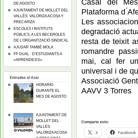
Casal del Mes
DE AGOSTO
Plataforma d ́Af
AJUNTAMENT DE MOLLET DEL
VALLÈS: VALORIZA ACOSA Y
Les associacion
PRECARIZA
ESCOLES I INSTITUTS
degradació actua
PÚBLICS, A LES BECEROLES
resta de teixit
DE L’ORGANITZACIÓ SINDICAL
AJUDAR TAMBÉ MOLA
romandre passi
FP DUAL : D’ESTUDIANTS A
mai, cal fer un
«APRENDICES»
universal i de qu
Entradas al Azar
Associació Gent
HORARIO
AAVV 3 Torres
DURANTE EL
MES DE AGOSTO
AJUNTAMENT DE
MOLLET DEL
Comparte esto:
VALLÈS:
X
Facebook
VALORIZA ACOSA