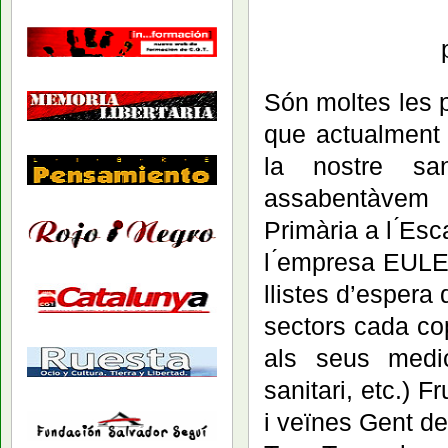
Són moltes les p
que actualment
la nostre sa
assabentàvem d
Primària a l ́Esc
l ́empresa EULEN
llistes d’espera 
sectors cada co
als seus medi
sanitari, etc.) F
i veïnes Gent de