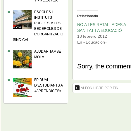
Y PRECARIZA
ESCOLES I
Relacionado
INSTITUTS
PÚBLICS, A LES
NO A LES RETALLADES A
BECEROLES DE
SANITAT I A EDUCACIÓ
L’ORGANITZACIÓ
18 febrero 2012
SINDICAL
En «Educación»
AJUDAR TAMBÉ
MOLA
Sorry, the comment 
FP DUAL :
D’ESTUDIANTS A
ALFON LIBRE POR FIN
«APRENDICES»