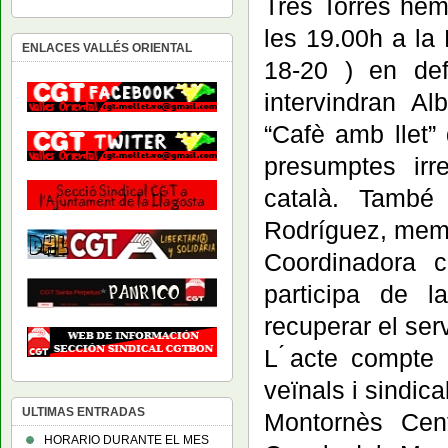
Tres Torres hem
les 19.00h a la 
ENLACES VALLÉS ORIENTAL
18-20 ) en def
intervindran A
“Cafè amb llet”
presumptes irre
català. També
Rodríguez, mem
Coordinadora c
participa de l
recuperar el ser
L ́acte compte 
veïnals i sindic
ULTIMAS ENTRADAS
Montornès Cent
HORARIO DURANTE EL MES