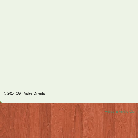
© 2014
CGT Vallès Oriental
Video & Audio Comm