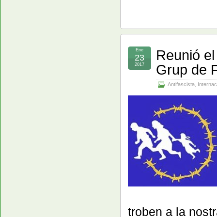
Reunió el
Ene
23
Grup de 
2017
Antifascista
,
Internac
troben a la nost