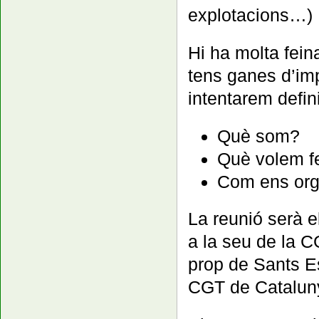
explotacions…)
Hi ha molta fein
tens ganes d’im
intentarem defin
Què som?
Què volem f
Com ens org
La reunió serà e
a la seu de la 
prop de Sants Es
CGT de Catalun