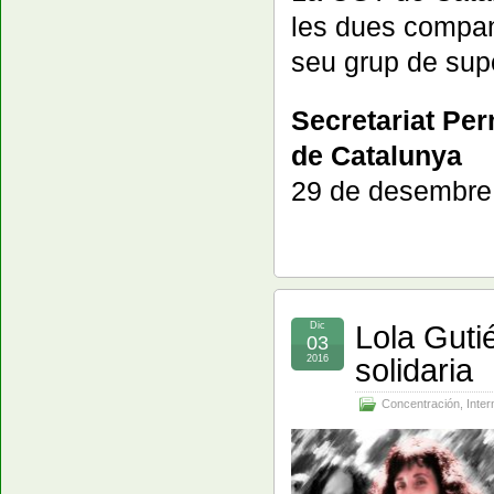
les dues compan
seu grup de supo
Secretariat Pe
de Catalunya
29 de desembre
Lola Guti
Dic
03
solidaria
2016
Concentración
,
Inter