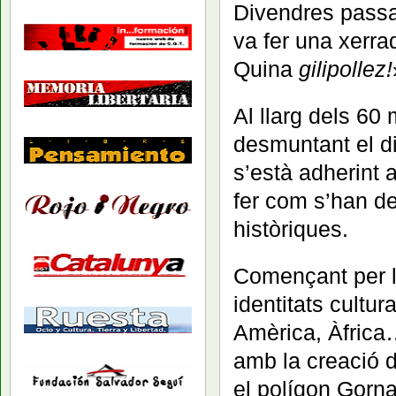
Divendres passa
va fer una xerr
Quina
gilipollez!
Al llarg dels 60
desmuntant el di
s’està adherint a
fer com s’han d
històriques.
Començant per l
identitats cultu
Amèrica, Àfrica
amb la creació d
el polígon Gorn