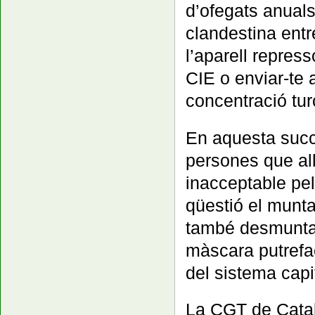
d’ofegats anuals
clandestina entre
l’aparell repres
CIE o enviar-te
concentració tur
En aquesta succ
persones que all
inacceptable pe
qüestió el munta
també desmunta e
màscara putrefac
del sistema capi
La CGT de Catal