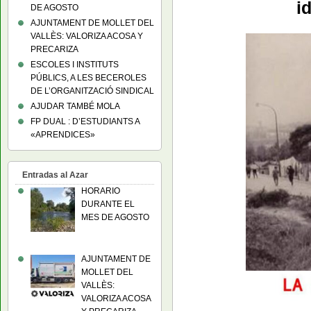
i
DE AGOSTO
AJUNTAMENT DE MOLLET DEL
VALLÈS: VALORIZA ACOSA Y
PRECARIZA
ESCOLES I INSTITUTS
PÚBLICS, A LES BECEROLES
DE L’ORGANITZACIÓ SINDICAL
AJUDAR TAMBÉ MOLA
FP DUAL : D’ESTUDIANTS A
«APRENDICES»
Entradas al Azar
HORARIO
DURANTE EL
MES DE AGOSTO
AJUNTAMENT DE
MOLLET DEL
VALLÈS:
VALORIZA ACOSA