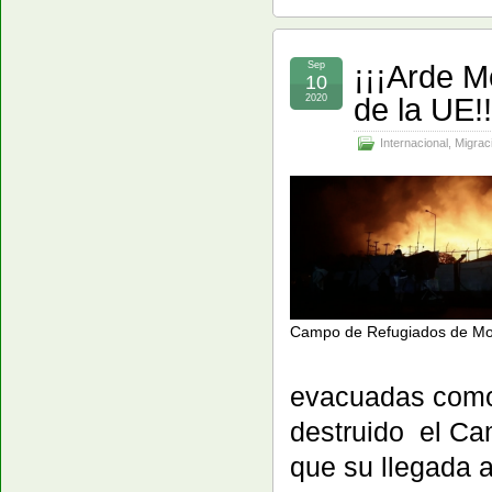
¡¡¡Arde Mo
Sep
10
de la UE!!
2020
Internacional
,
Migrac
Campo de Refugiados de Mo
evacuadas como
destruido el C
que su llegada a