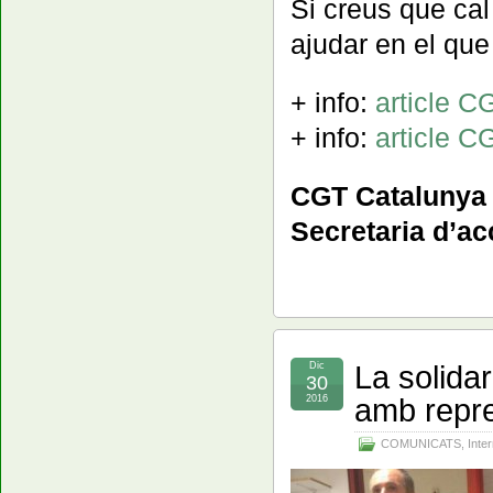
Si creus que cal
ajudar en el que 
+ info:
article C
+ info:
article C
CGT Catalunya
Secretaria d’ac
La solida
Dic
30
amb repre
2016
COMUNICATS
,
Inte