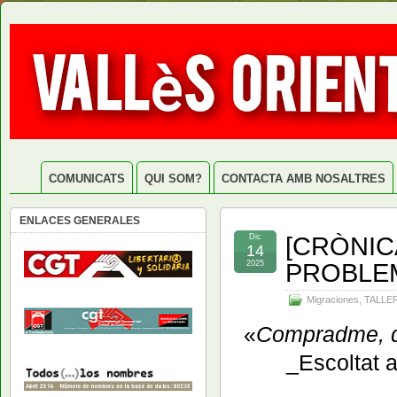
COMUNICATS
QUI SOM?
CONTACTA AMB NOSALTRES
ENLACES GENERALES
[CRÒNIC
Dic
14
PROBLEM
2025
Migraciones
,
TALLE
«
Compradme, q
_Escoltat 