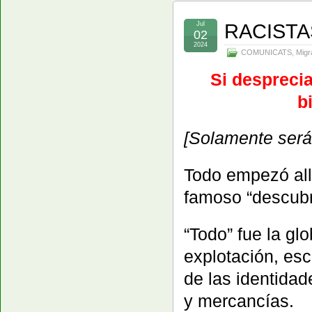
RACISTA
Jul
02
2024
COMUNICATS
,
Migr
Si desprecia
b
[Solamente será
Todo empezó all
famoso “descubr
“Todo” fue la gl
explotación, esc
de las identida
y mercancías.