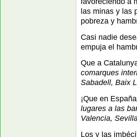
favoreciendo a 
las minas y las
pobreza y hambre
Casi nadie desea 
empuja el hambr
Que a Catalunya
comarques interi
Sabadell, Baix L
¡Que en España 
lugares a las ba
Valencia, Sevill
Los y las imbéci