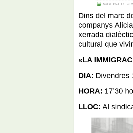
AULA D'AUTO FOR
Dins del marc de
companys Alicia
xerrada dialèct
cultural que vivi
«LA IMMIGRAC
DIA:
Divendres 
HORA:
17’30 ho
LLOC:
Al sindic