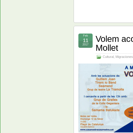
Volem aco
Feb
11
Mollet
2017
Cultural
,
Migraciones