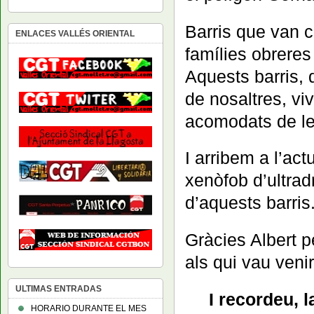
Barris que van cr
ENLACES VALLÉS ORIENTAL
famílies obreres
Aquests barris, 
de nosaltres, vi
acomodats de les
I arribem a l’act
xenòfob d’ultrad
d’aquests barris
Gràcies Albert p
als qui vau venir 
ULTIMAS ENTRADAS
I recordeu, l
HORARIO DURANTE EL MES