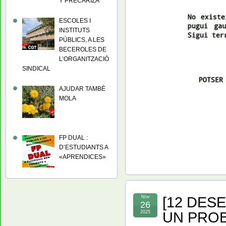
Y PRECARIZA
ESCOLES I
INSTITUTS
PÚBLICS, A LES
BECEROLES DE
L’ORGANITZACIÓ
SINDICAL
AJUDAR TAMBÉ
MOLA
FP DUAL :
D’ESTUDIANTS A
«APRENDICES»
[12 DES
Nov
26
UN PROB
2025