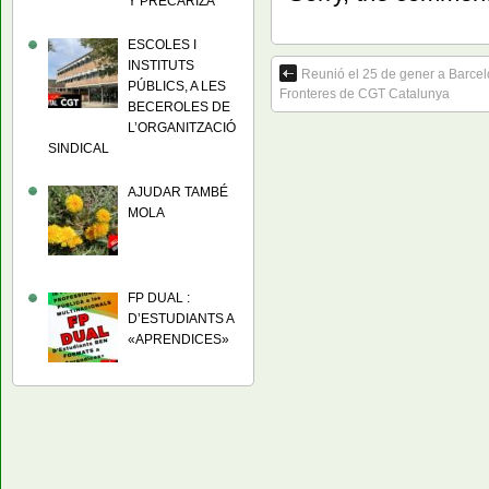
Y PRECARIZA
ESCOLES I
INSTITUTS
Reunió el 25 de gener a Barcel
PÚBLICS, A LES
Fronteres de CGT Catalunya
BECEROLES DE
L’ORGANITZACIÓ
SINDICAL
AJUDAR TAMBÉ
MOLA
FP DUAL :
D’ESTUDIANTS A
«APRENDICES»