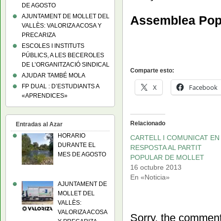
DE AGOSTO
AJUNTAMENT DE MOLLET DEL
Assemblea Popu
VALLÈS: VALORIZA ACOSA Y
PRECARIZA
ESCOLES I INSTITUTS
PÚBLICS, A LES BECEROLES
DE L’ORGANITZACIÓ SINDICAL
Comparte esto:
AJUDAR TAMBÉ MOLA
X
Facebook
FP DUAL : D’ESTUDIANTS A
«APRENDICES»
Relacionado
Entradas al Azar
HORARIO
CARTELL I COMUNICAT EN
DURANTE EL
RESPOSTA AL PARTIT
MES DE AGOSTO
POPULAR DE MOLLET
16 octubre 2013
En «Noticia»
AJUNTAMENT DE
MOLLET DEL
VALLÈS:
VALORIZA ACOSA
Sorry, the comment 