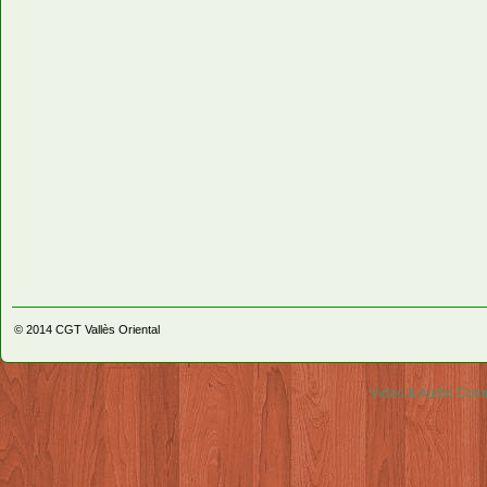
© 2014
CGT Vallès Oriental
Video & Audio Comm