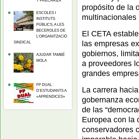
Y PRECARIZA
propósito de la 
ESCOLES I
multinacionales 
INSTITUTS
PÚBLICS, A LES
BECEROLES DE
El CETA estable
L’ORGANITZACIÓ
las empresas ext
SINDICAL
gobiernos, limi
AJUDAR TAMBÉ
MOLA
a proveedores lo
grandes empres
FP DUAL :
La carrera hacia
D’ESTUDIANTS A
«APRENDICES»
gobernanza eco
de las “democra
Europea con la 
conservadores c