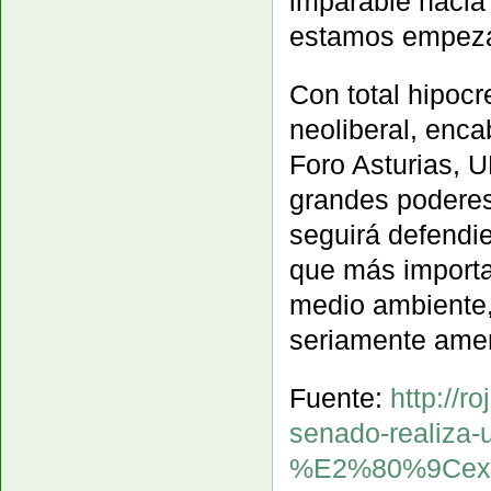
imparable hacia
estamos empeza
Con total hipocr
neoliberal, enca
Foro Asturias, 
grandes poderes
seguirá defendi
que más importa
medio ambiente,
seriamente amen
Fuente:
http://r
senado-realiza-
%E2%80%9Cexp