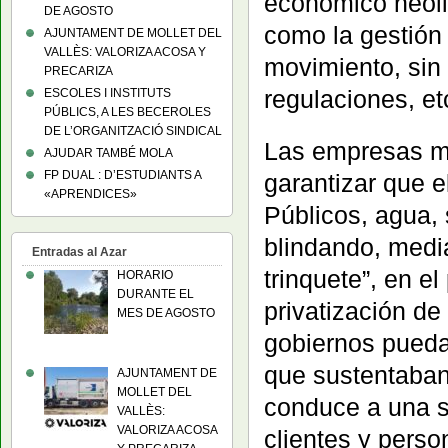
económico neolib
DE AGOSTO
como la gestión 
AJUNTAMENT DE MOLLET DEL
VALLÈS: VALORIZA ACOSA Y
movimiento, sin 
PRECARIZA
regulaciones, et
ESCOLES I INSTITUTS
PÚBLICS, A LES BECEROLES
DE L’ORGANITZACIÓ SINDICAL
Las empresas mu
AJUDAR TAMBÉ MOLA
FP DUAL : D’ESTUDIANTS A
garantizar que e
«APRENDICES»
Públicos, agua, 
blindando, media
Entradas al Azar
trinquete”, en el
HORARIO
DURANTE EL
privatización de
MES DE AGOSTO
gobiernos pueda
que sustentaban 
AJUNTAMENT DE
MOLLET DEL
conduce a una si
VALLÈS:
VALORIZA ACOSA
clientes y perso