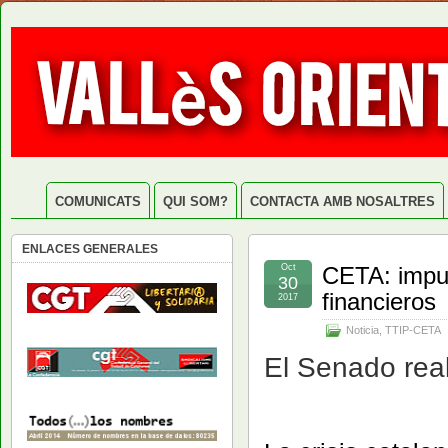
COMUNICATS
QUI SOM?
CONTACTA AMB NOSALTRES
ENLACES GENERALES
Oct
CETA: impun
30
financieros
2017
Noticia
,
TTIP-CETA
El Senado real