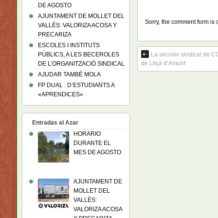
DE AGOSTO
AJUNTAMENT DE MOLLET DEL
Sorry, the comment form is c
VALLÈS: VALORIZA ACOSA Y
PRECARIZA
ESCOLES I INSTITUTS
PÚBLICS, A LES BECEROLES
La sección sindical de C
de Lliçà d’Amunt
DE L’ORGANITZACIÓ SINDICAL
AJUDAR TAMBÉ MOLA
FP DUAL : D’ESTUDIANTS A
«APRENDICES»
Entradas al Azar
HORARIO
DURANTE EL
MES DE AGOSTO
AJUNTAMENT DE
MOLLET DEL
VALLÈS:
VALORIZA ACOSA