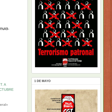
C3%A9-
1 DE MAYO
. A
OCTUBRE
eral»