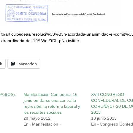
.info/articulo/ideas/resoluci%C3%B3n-acordada-unanimidad-el-comit%
extraordinaria-del-19#.WeiZtDb-pNo.twitter
k
Mastodon
AS(OS).
Manifestación Confederal 16
XVII CONGRESO
junio en Barcelona contra la
CONFEDERAL DE CGT
represión, la reforma laboral y
CORUÑA 17-20 DE 
los recortes sociales
2013
28 mayo 2012
13 junio 2013
En «Manifestación»
En «Congreso Confed