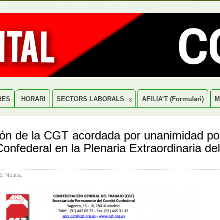
RES
HORARI
SECTORS LABORALS
AFILIA’T (formulari)
M
ón de la CGT acordada por unanimidad por
onfederal en la Plenaria Extraordinaria de
S
,
Noticia