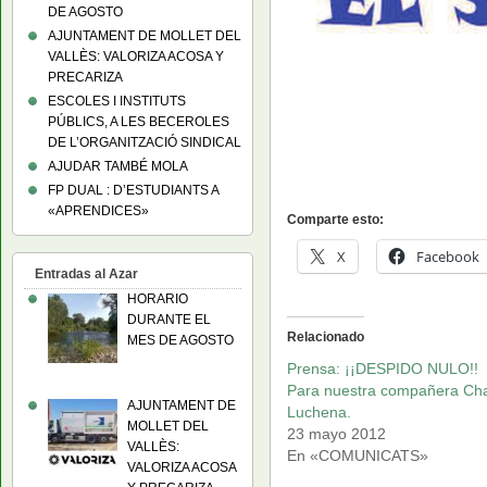
DE AGOSTO
AJUNTAMENT DE MOLLET DEL
VALLÈS: VALORIZA ACOSA Y
PRECARIZA
ESCOLES I INSTITUTS
PÚBLICS, A LES BECEROLES
DE L’ORGANITZACIÓ SINDICAL
AJUDAR TAMBÉ MOLA
FP DUAL : D’ESTUDIANTS A
«APRENDICES»
Comparte esto:
X
Facebook
Entradas al Azar
HORARIO
DURANTE EL
Relacionado
MES DE AGOSTO
Prensa: ¡¡DESPIDO NULO!!
Para nuestra compañera Ch
AJUNTAMENT DE
Luchena.
MOLLET DEL
23 mayo 2012
VALLÈS:
En «COMUNICATS»
VALORIZA ACOSA