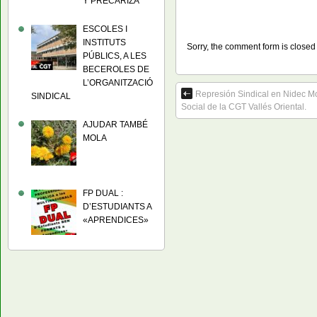
Y PRECARIZA
ESCOLES I
INSTITUTS
Sorry, the comment form is closed a
PÚBLICS, A LES
BECEROLES DE
L’ORGANITZACIÓ
Represión Sindical en Nidec Mo
SINDICAL
Social de la CGT Vallés Oriental.
AJUDAR TAMBÉ
MOLA
FP DUAL :
D’ESTUDIANTS A
«APRENDICES»