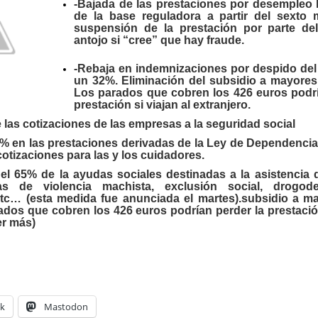
-Bajada de las prestaciones por desempleo 
de la base reguladora a partir del sexto 
suspensión de la prestación por parte d
antojo si “cree” que hay fraude.
-Rebaja en indemnizaciones por despido d
un 32%. Eliminación del subsidio a mayores
Los parados que cobren los 426 euros podrí
prestación si viajan al extranjero.
las cotizaciones de las empresas a la seguridad social
5% en las prestaciones derivadas de la Ley de Dependencia
otizaciones para las y los cuidadores.
del 65% de la ayudas sociales destinadas a la asistencia 
as de violencia machista, exclusión social, drogode
etc… (esta medida fue anunciada el martes).subsidio a m
dos que cobren los 426 euros podrían perder la prestación
er más
)
k
Mastodon