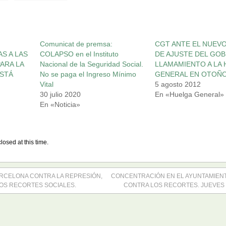
Comunicat de premsa:
CGT ANTE EL NUEV
S A LAS
COLAPSO en el Instituto
DE AJUSTE DEL GOB
ARA LA
Nacional de la Seguridad Social.
LLAMAMIENTO A LA
ESTÁ
No se paga el Ingreso Mínimo
GENERAL EN OTOÑO
Vital
5 agosto 2012
30 julio 2020
En «Huelga General»
En «Noticia»
losed at this time.
RCELONA CONTRA LA REPRESIÓN,
CONCENTRACIÓN EN EL AYUNTAMIEN
LOS RECORTES SOCIALES.
CONTRA LOS RECORTES. JUEVES 19