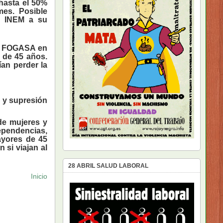
hasta el 50%
mes. Posible
el INEM a su
el FOGASA en
 de 45 años.
an perder la
 y supresión
de mujeres y
pendencias,
ayores de 45
 si viajan al
28 ABRIL SALUD LABORAL
Inicio