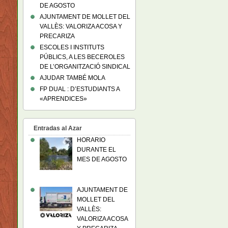
DE AGOSTO
AJUNTAMENT DE MOLLET DEL
VALLÈS: VALORIZA ACOSA Y
PRECARIZA
ESCOLES I INSTITUTS
PÚBLICS, A LES BECEROLES
DE L’ORGANITZACIÓ SINDICAL
AJUDAR TAMBÉ MOLA
FP DUAL : D’ESTUDIANTS A
«APRENDICES»
Entradas al Azar
HORARIO
DURANTE EL
MES DE AGOSTO
AJUNTAMENT DE
MOLLET DEL
VALLÈS:
VALORIZA ACOSA