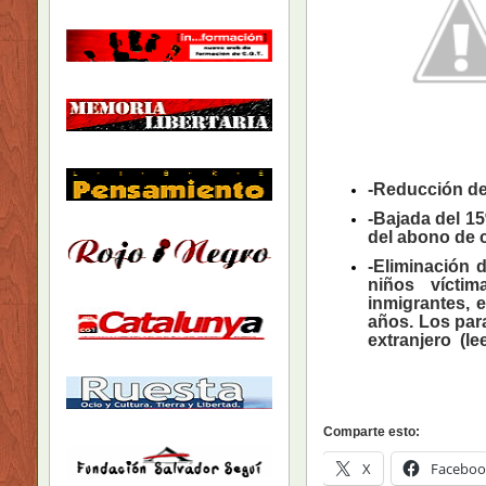
-Reducción de 
-Bajada del 1
del abono de c
-Eliminación 
niños víctim
inmigrantes, 
años. Los para
extranjero (
le
Comparte esto:
X
Faceboo