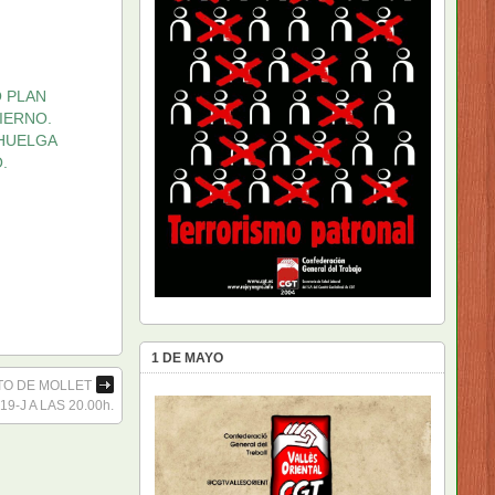
O PLAN
IERNO.
 HUELGA
.
1 DE MAYO
TO DE MOLLET
-J A LAS 20.00h.