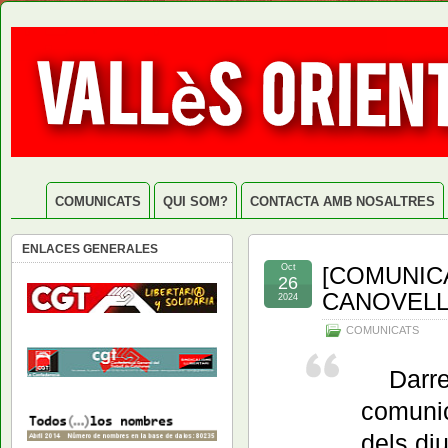
COMUNICATS
QUI SOM?
CONTACTA AMB NOSALTRES
ENLACES GENERALES
Oct
[COMUNIC
26
CANOVEL
2024
COMUNICATS
Darr
comunic
dels di