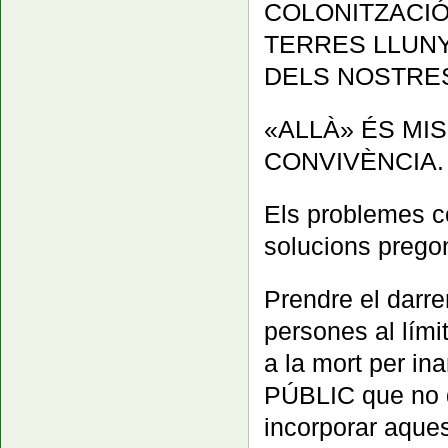
COLONITZACIÓ
TERRES LLUNY
DELS NOSTRES
«ALLÀ» ÉS MI
CONVIVÈNCIA.
Els problemes 
solucions pregon
Prendre el darrer
persones al lími
a la mort per in
PÚBLIC que no d
incorporar aques