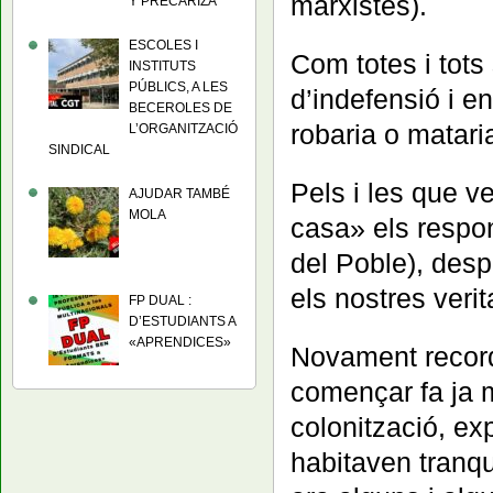
marxistes).
Y PRECARIZA
ESCOLES I
Com totes i tots
INSTITUTS
PÚBLICS, A LES
d’indefensió i e
BECEROLES DE
robaria o mataria
L’ORGANITZACIÓ
SINDICAL
Pels i les que v
AJUDAR TAMBÉ
MOLA
casa» els respo
del Poble), desp
els nostres veri
FP DUAL :
D’ESTUDIANTS A
«APRENDICES»
Novament recorde
començar fa ja 
colonització, ex
habitaven tranqu