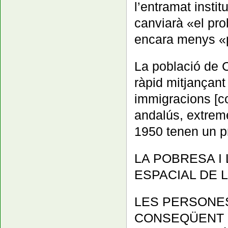
l’entramat instit
canviarà «el pro
encara menys «pa
La població de 
ràpid mitjançant
immigracions [c
andalús, extrem
1950 tenen un p
LA POBRESA I
ESPACIAL DE L
LES PERSONES
CONSEQÜENT D