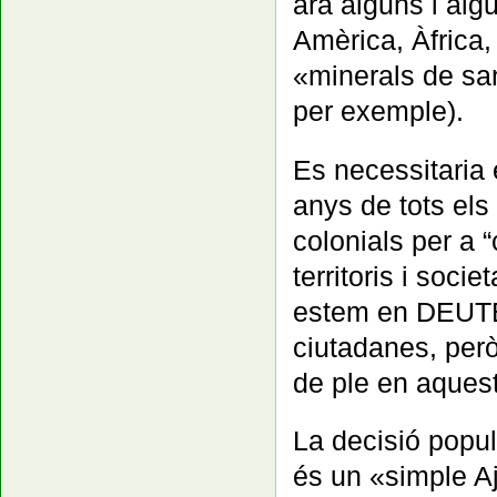
ara alguns i al
Amèrica, Àfrica,
«minerals de san
per exemple).
Es necessitaria 
anys de tots els
colonials per a 
territoris i soc
estem en DEUTE 
ciutadanes, però
de ple en aques
La decisió popul
és un «simple A