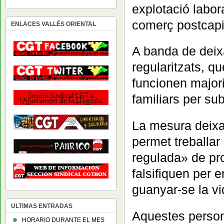
explotació labor
comerç postcapit
ENLACES VALLÉS ORIENTAL
A banda de deixa
regularitzats, q
funcionen majori
familiars per sub
La mesura deixa 
permet treballar
regulada» de 
falsifiquen per e
guanyar-se la v
ULTIMAS ENTRADAS
Aquestes person
HORARIO DURANTE EL MES