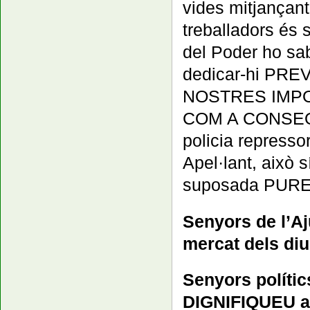
vides mitjançant
treballadors és 
del Poder ho sa
dedicar-hi PRE
NOSTRES IMPOST
COM A CONSEQÜÈ
policia repressor
Apel·lant, això 
suposada PUR
Senyors de l’A
mercat dels di
Senyors polític
DIGNIFIQUEU aq