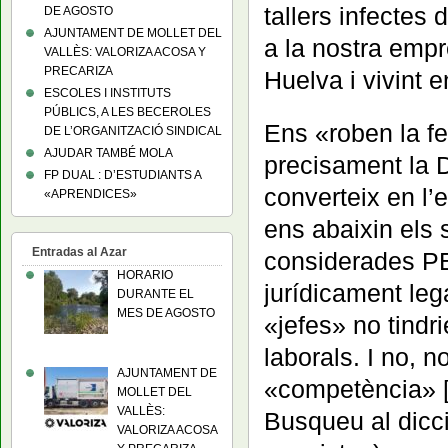
tallers infectes
DE AGOSTO
AJUNTAMENT DE MOLLET DEL
a la nostra empr
VALLÈS: VALORIZA ACOSA Y
PRECARIZA
Huelva i vivint 
ESCOLES I INSTITUTS
PÚBLICS, A LES BECEROLES
Ens «roben la fe
DE L’ORGANITZACIÓ SINDICAL
AJUDAR TAMBÉ MOLA
precisament l
FP DUAL : D’ESTUDIANTS A
converteix en l’
«APRENDICES»
ens abaixin els s
Entradas al Azar
considerades PE
HORARIO
jurídicament leg
DURANTE EL
MES DE AGOSTO
«jefes» no tindri
laborals. I no, 
AJUNTAMENT DE
«competència» [m
MOLLET DEL
VALLÈS:
Busqueu al dicc
VALORIZA ACOSA