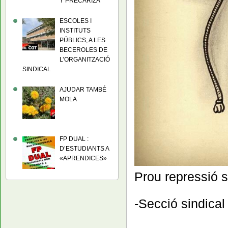
Y PRECARIZA
ESCOLES I
INSTITUTS
PÚBLICS, A LES
BECEROLES DE
L’ORGANITZACIÓ
SINDICAL
AJUDAR TAMBÉ
MOLA
FP DUAL :
D’ESTUDIANTS A
«APRENDICES»
Prou repressió si
-Secció sindical