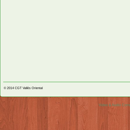
© 2014
CGT Vallès Oriental
Video & Audio Comm