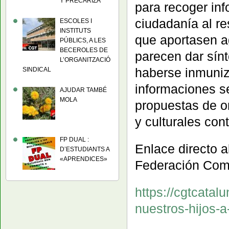
Y PRECARIZA
para recoger inf
ciudadanía al re
ESCOLES I
INSTITUTS
que aportasen a
PÚBLICS, A LES
BECEROLES DE
parecen dar sín
L’ORGANITZACIÓ
haberse inmuniz
SINDICAL
informaciones s
AJUDAR TAMBÉ
MOLA
propuestas de o
y culturales cont
FP DUAL :
Enlace directo a
D’ESTUDIANTS A
«APRENDICES»
Federación Comar
https://cgtcatal
nuestros-hijos-a