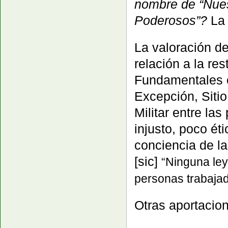
nombre de “Nues
Poderosos”?
La 
La valoración d
e
relación a la re
Fundamentales e
Excepción, Sitio
Militar
entre las
injusto, poco ét
conciencia de la
[sic]
“
Ninguna ley
personas trabajad
Otras aportacion