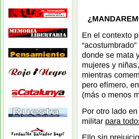
¿MANDAREMO
En el contexto 
“acostumbrado” a
donde se mata y
mujeres y niñas,
mientras comemo
pero efímero, e
(más o menos m
Por otro lado e
militar
para todo
Ello sin prejuic