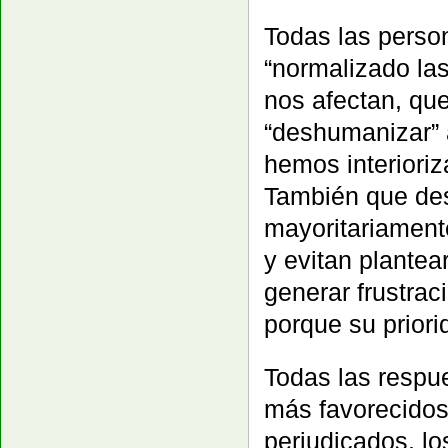
Todas las pers
“normalizado la
nos afectan, qu
“deshumanizar” a
hemos interioriza
También que des
mayoritariament
y evitan plante
generar frustrac
porque su priorid
Todas las respu
más favorecidos
perjudicados, lo