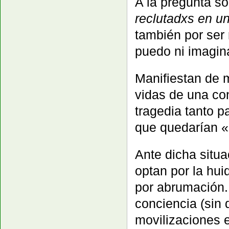
A la pregunta s
reclutadxs en un
también por ser 
puedo ni imagina
Manifiestan de 
vidas de una co
tragedia tanto p
que quedarían «
Ante dicha situ
optan por la hui
por abrumación.
conciencia (sin 
movilizaciones e