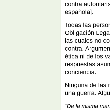
contra autoritar
española].
Todas las perso
Obligación Legal
las cuales no c
contra.
Argument
ética ni de los v
respuestas asum
conciencia.
Ninguna de las r
una guerra. Alg
“
De la misma mane