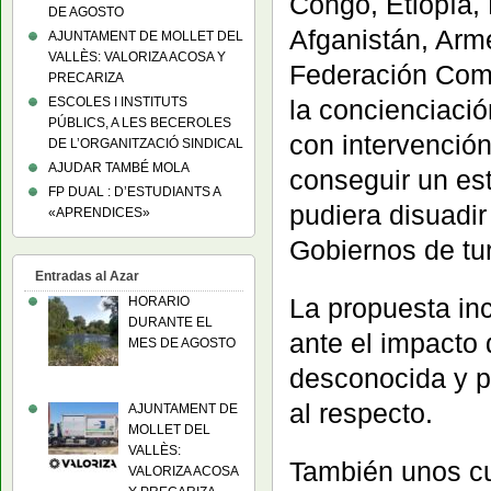
Congo, Etiopía, 
DE AGOSTO
Afganistán, Arm
AJUNTAMENT DE MOLLET DEL
VALLÈS: VALORIZA ACOSA Y
Federación Coma
PRECARIZA
ESCOLES I INSTITUTS
la concienciació
PÚBLICS, A LES BECEROLES
con intervención
DE L’ORGANITZACIÓ SINDICAL
AJUDAR TAMBÉ MOLA
conseguir un est
FP DUAL : D’ESTUDIANTS A
pudiera disuadi
«APRENDICES»
Gobiernos de tu
Entradas al Azar
La propuesta in
HORARIO
DURANTE EL
ante el impacto 
MES DE AGOSTO
desconocida y p
al respecto.
AJUNTAMENT DE
MOLLET DEL
VALLÈS:
También unos cu
VALORIZA ACOSA