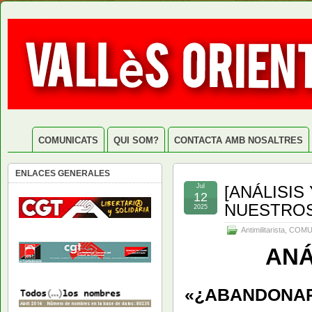
COMUNICATS
QUI SOM?
CONTACTA AMB NOSALTRES
ENLACES GENERALES
Jul
[ANÁLISI
12
NUESTROS
2025
Antimilitarista
,
COMU
ANÁ
«¿ABANDONARE