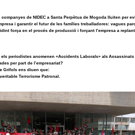
s companyes de NIDEC a Santa Perpètua de Mogoda lluiten per evi
mpresa i garantir el futur de les famílies treballadores: vagues pa
dint força en el procés de producció i forçant l’empresa a replan
els periodistes anomenen «Accidents Laborals» als Assassinats d
ades per part de l’empresariat?
e Grifols ens diuen que:
veritable Terrorisme Patronal.