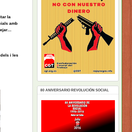
tar la
rcials amb
tejar…
els i les
80 ANIVERSARIO REVOLUCIÓN SOCIAL