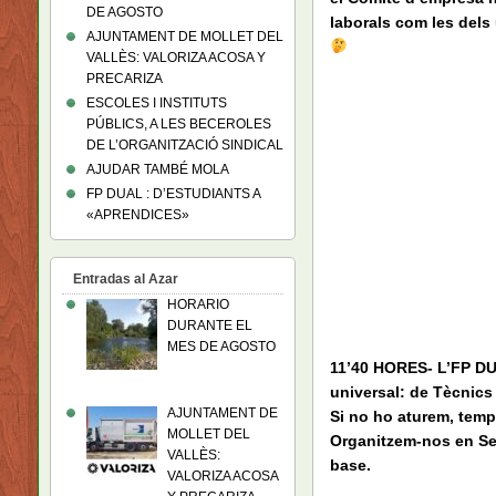
DE AGOSTO
laborals com les dels 
AJUNTAMENT DE MOLLET DEL
VALLÈS: VALORIZA ACOSA Y
PRECARIZA
ESCOLES I INSTITUTS
PÚBLICS, A LES BECEROLES
DE L’ORGANITZACIÓ SINDICAL
AJUDAR TAMBÉ MOLA
FP DUAL : D’ESTUDIANTS A
«APRENDICES»
Entradas al Azar
HORARIO
DURANTE EL
MES DE AGOSTO
11’40 HORES- L’FP DUA
universal: de Tècnics
AJUNTAMENT DE
Si no ho aturem, temp
MOLLET DEL
Organitzem-nos en Secc
VALLÈS:
base.
VALORIZA ACOSA