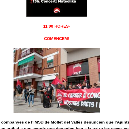
11’00 HORES-
COMENCEM!
s companyes de l’IMSD de Mollet del Vallès denuncien que l’Ajun
an arribat a uns acords que degraden ben a la baixa les seves c