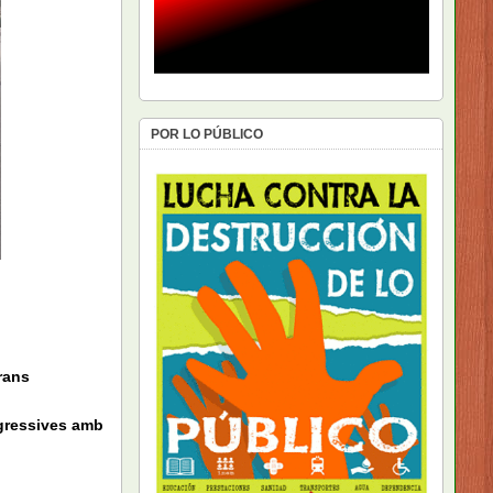
POR LO PÚBLICO
rans
agressives amb