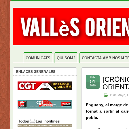
COMUNICATS
QUI SOM?
CONTACTA AMB NOSALT
ENLACES GENERALES
May
[CRÒNI
01
ORIENT
2026
1º de Mayo
,
C
Enguany, al marge de l
tornat a sortir al ca
poble.