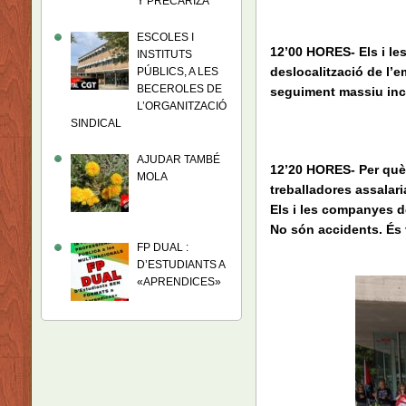
Y PRECARIZA
ESCOLES I
12’00 HORES- Els i le
INSTITUTS
deslocalització de l’e
PÚBLICS, A LES
BECEROLES DE
seguiment massiu inci
L’ORGANITZACIÓ
SINDICAL
AJUDAR TAMBÉ
12’20 HORES- Per què 
MOLA
treballadores assalari
Els i les companyes d
No són accidents. És 
FP DUAL :
D’ESTUDIANTS A
«APRENDICES»