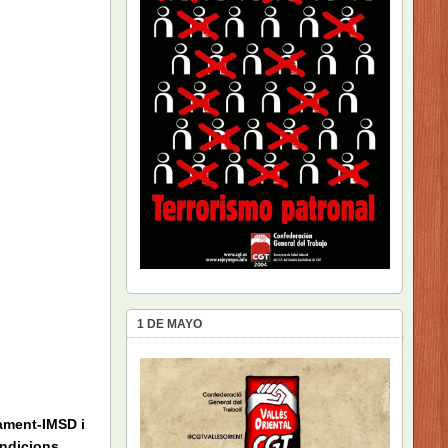
1 DE MAYO
tament-IMSD i
ondicions