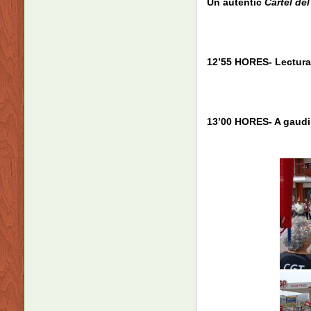
Un autèntic
Càrtel del
12’55 HORES- Lectura 
13’00 HORES- A gaudi