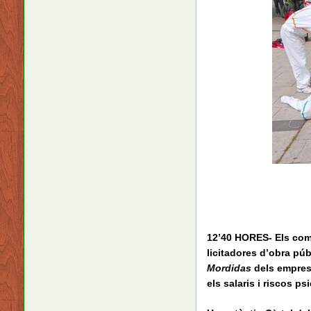
12’40 HORES- Els comp
licitadores d’obra púb
Mordidas
dels empresa
els salaris i riscos ps