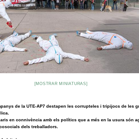
[MOSTRAR MINIATURAS]
anys de la UTE-AP7 destapen les corrupteles i tripijocs de les g
lica.
ris en connivència amb els polítics que a més en la usura són 
icosocials dels treballadors.