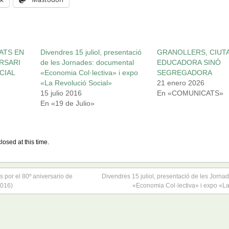
ATS EN
Divendres 15 juliol, presentació
GRANOLLERS, CIUT
ERSARI
de les Jornades: documental
EDUCADORA SINÓ
CIAL
«Economia Col·lectiva» i expo
SEGREGADORA
«La Revolució Social»
21 enero 2026
15 julio 2016
En «COMUNICATS»
En «19 de Julio»
losed at this time.
 por el 80º aniversario de
Divendres 15 juliol, presentació de les Jorna
2016)
«Economia Col·lectiva» i expo «La