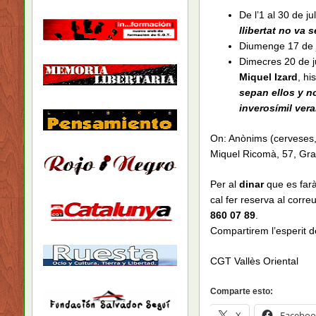
De l’1 al 30 de ju
llibertat no va
Diumenge 17 de j
Dimecres 20 de j
Miquel Izard
, hi
sepan ellos y n
inverosímil ver
On: Anònims (cerveses,
Miquel Ricomà, 57, Gra
Per al
dinar
que es far
cal fer reserva al corre
860 07 89
.
Compartirem l’esperit d
CGT Vallès Oriental
Comparte esto:
X
Faceboo