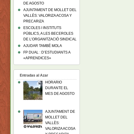
DE AGOSTO
AJUNTAMENT DE MOLLET DEL
VALLÈS: VALORIZA ACOSA Y
PRECARIZA
ESCOLES I INSTITUTS
PÚBLICS, A LES BECEROLES
DE L’ORGANITZACIÓ SINDICAL
AJUDAR TAMBÉ MOLA
FP DUAL : D’ESTUDIANTS A
«APRENDICES»
Entradas al Azar
HORARIO
DURANTE EL
MES DE AGOSTO
AJUNTAMENT DE
MOLLET DEL
VALLÈS:
VALORIZA ACOSA