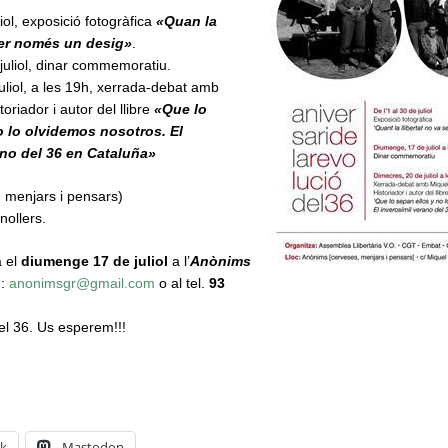
liol, exposició fotogràfica
«Quan la
 ser només un desig»
.
uliol, dinar commemoratiu.
uliol, a les 19h, xerrada-debat amb
storiador i autor del llibre
«Que lo
o lo olvidemos nosotros. El
ano del 36 en Cataluña»
 menjars i pensars)
nollers.
à el
diumenge 17 de juliol
a l’
Anònims
u:
anonimsgr@gmail.com
o al tel.
93
el 36. Us esperem!!!
k
Mastodon