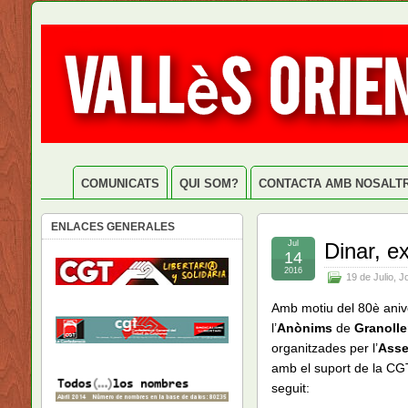
COMUNICATS
QUI SOM?
CONTACTA AMB NOSALT
ENLACES GENERALES
Jul
Dinar, e
14
2016
19 de Julio
,
Jo
Amb motiu del 80è anive
l’
Anònims
de
Granolle
organitzades per l’
Asse
amb el suport de la CG
seguit: