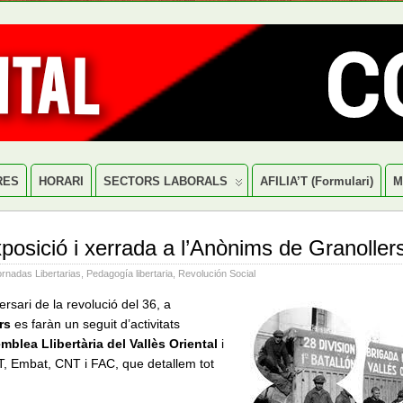
RES
HORARI
SECTORS LABORALS
AFILIA’T (formulari)
M
xposició i xerrada a l’Anònims de Granoller
rnadas Libertarias
,
Pedagogía libertaria
,
Revolución Social
rsari de la revolució del 36, a
rs
es faràn un seguit d’activitats
mblea Llibertària del Vallès Oriental
i
T, Embat, CNT i FAC, que detallem tot