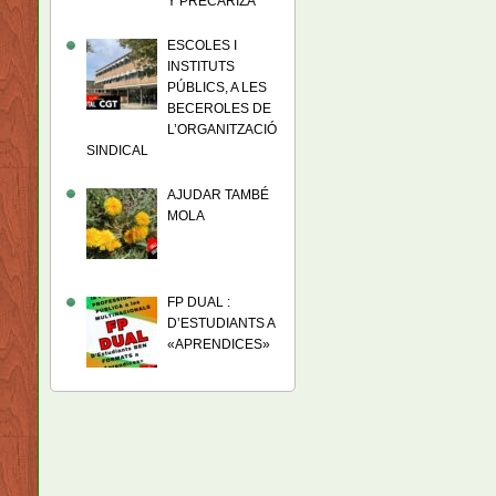
Y PRECARIZA
ESCOLES I
INSTITUTS
PÚBLICS, A LES
BECEROLES DE
L’ORGANITZACIÓ
SINDICAL
AJUDAR TAMBÉ
MOLA
FP DUAL :
D’ESTUDIANTS A
«APRENDICES»