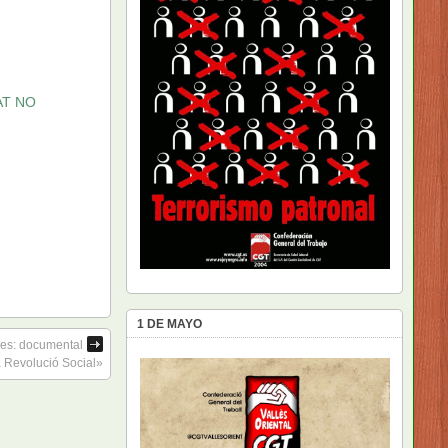
AT NO
1 DE MAYO
des: documental
 Revolució Social»