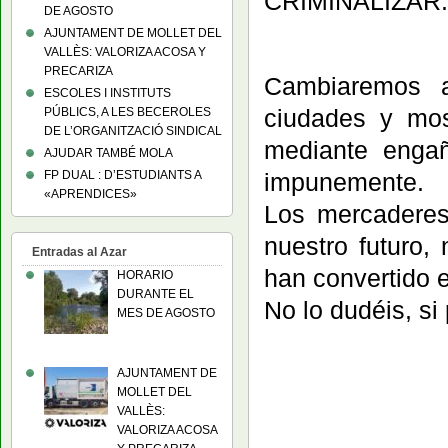
CRIMINALIZAR.
DE AGOSTO
AJUNTAMENT DE MOLLET DEL
VALLÈS: VALORIZA ACOSA Y
PRECARIZA
Cambiaremos a
ESCOLES I INSTITUTS
ciudades y mos
PÚBLICS, A LES BECEROLES
DE L’ORGANITZACIÓ SINDICAL
mediante engañ
AJUDAR TAMBÉ MOLA
impunemente.
FP DUAL : D’ESTUDIANTS A
«APRENDICES»
Los mercaderes
nuestro futuro,
Entradas al Azar
han convertido 
HORARIO
DURANTE EL
No lo dudéis, s
MES DE AGOSTO
AJUNTAMENT DE
MOLLET DEL
VALLÈS:
VALORIZA ACOSA