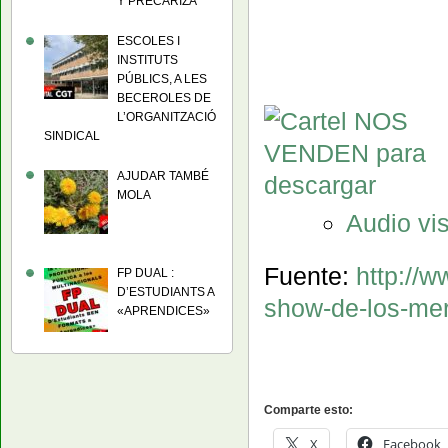
Y PRECARIZA
ESCOLES I
INSTITUTS
PÚBLICS, A LES
BECEROLES DE
L’ORGANITZACIÓ
SINDICAL
AJUDAR TAMBÉ
MOLA
Audio vi
Fuente:
http://w
FP DUAL :
D’ESTUDIANTS A
show-de-los-me
«APRENDICES»
Comparte esto:
X
Facebook