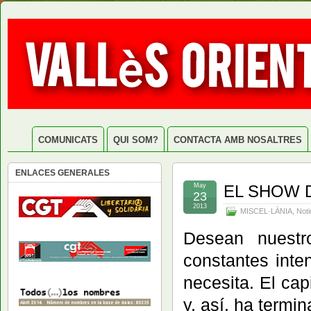
COMUNICATS
QUI SOM?
CONTACTA AMB NOSALTRES
ENLACES GENERALES
May
EL SHOW 
23
2013
MISCEL·LÀNIA
,
Noti
Desean nuestr
constantes inte
necesita. El ca
y, así, ha termi