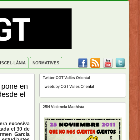
ISCEL·LÀNIA
NORMATIVES
Twitter CGT Vallès Oriental
y pone en
Tweets by CGT Vallès Oriental
 desde el
25N Violencia Machista
era excesiva
tada el 30 de
rmen García
estudiantes