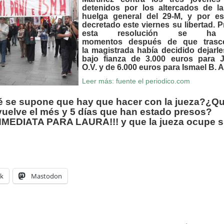
detenidos por los
altercados
de l
huelga general
del
29-M,
y por es
decretado este viernes su libertad. 
esta resolución se ha 
momentos después de que trasc
la magistrada había decidido dejarl
bajo fianza
de 3.000 euros para J
O.V. y de 6.000 euros para Ismael B. A
Leer más: fuente el periodico.com
é se supone que hay que hacer con la jueza?¿Qu
uelve el més y 5 días que han estado presos?
NMEDIATA PARA LAURA!!! y que la jueza ocupe 
k
Mastodon