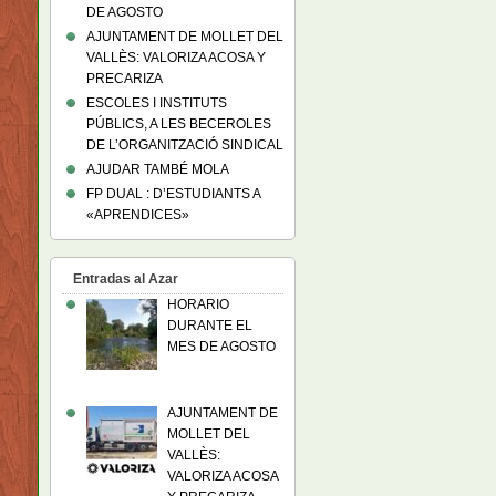
DE AGOSTO
AJUNTAMENT DE MOLLET DEL
VALLÈS: VALORIZA ACOSA Y
PRECARIZA
ESCOLES I INSTITUTS
PÚBLICS, A LES BECEROLES
DE L’ORGANITZACIÓ SINDICAL
AJUDAR TAMBÉ MOLA
FP DUAL : D’ESTUDIANTS A
«APRENDICES»
Entradas al Azar
HORARIO
DURANTE EL
MES DE AGOSTO
AJUNTAMENT DE
MOLLET DEL
VALLÈS:
VALORIZA ACOSA