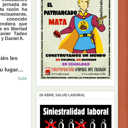
a jornada de
ta razón ha
Precisamente,
conocido
endiera que
es en
libertad
avier Tadeo
 y Daniel A.
ién les
su lugar…
Subir
28 ABRIL SALUD LABORAL