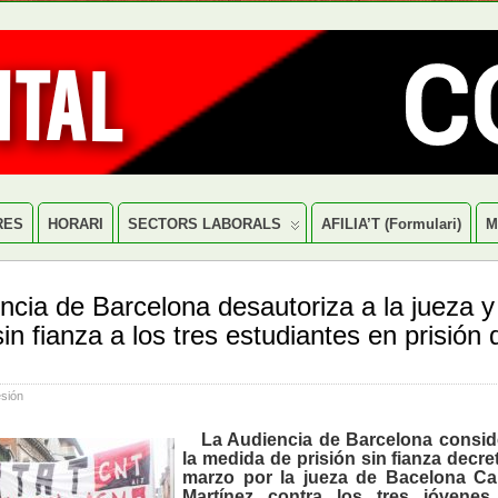
RES
HORARI
SECTORS LABORALS
AFILIA’T (formulari)
M
ncia de Barcelona desautoriza a la jueza 
sin fianza a los tres estudiantes en prisión
sión
La
Audiencia
de
Barcelona
consid
la medida de prisión sin fianza decre
marzo por la jueza de Bacelona
Ca
Martínez
contra los
tres jóvenes