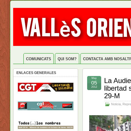
COMUNICATS
QUI SOM?
CONTACTA AMB NOSALT
ENLACES GENERALES
May
La Audie
05
libertad 
2012
29-M
Noticia
,
Repre