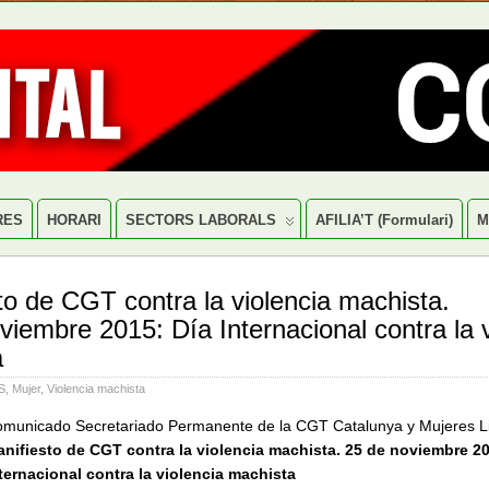
RES
HORARI
SECTORS LABORALS
AFILIA’T (formulari)
M
to de CGT contra la violencia machista.
viembre 2015: Día Internacional contra la v
a
S
,
Mujer
,
Violencia machista
municado Secretariado Permanente de la CGT Catalunya y Mujeres Li
nifiesto de CGT contra la violencia machista. 25 de noviembre 20
ternacional contra la violencia machista