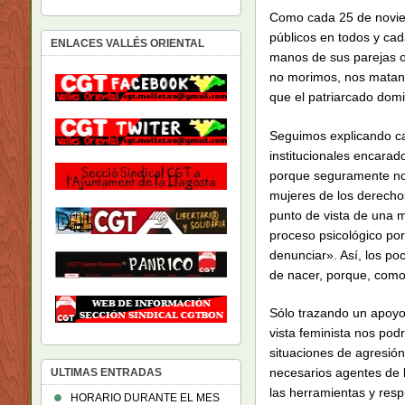
Como cada 25 de noviem
públicos en todos y ca
ENLACES VALLÉS ORIENTAL
manos de sus parejas o 
no morimos, nos matan.
que el patriarcado domi
Seguimos explicando cad
institucionales encarad
porque seguramente no r
mujeres de los derechos
punto de vista de una 
proceso psicológico por
denunciar». Así, los p
de nacer, porque, como 
Sólo trazando un apoyo 
vista feminista nos po
situaciones de agresió
necesarios agentes de l
ULTIMAS ENTRADAS
las herramientas y resp
HORARIO DURANTE EL MES