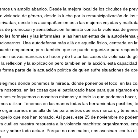
mos un amplio abanico. Desde la mejora local de los circuitos de pre
e violencia de género, desde la lucha por la remunicipalización de los 
rivadas, desde los acompañamientos a las mujeres vejadas y maltrata
les de promoción y sensibilización feminista contra la violencia de gén
to las formales y las informales, a las herramientas de la autodefensa 
cionarnos. Una autodefensa más allá de aquello físico, centrada en l
puede empoderar, pero también que se puede organizar para responde
oner nuevas maneras de hacer y de tratar los casos de violencia de g
a reflexión y la explicación pero también en la acción, esta capacidad
forma parte de la actuación política de quien sufre situaciones de opr
elegimos dónde ponemos la mirada, dónde ponemos el foco, en las co
ra nosotros, en las cosas que el patriarcado hace para que sigamos en
, o nos enfoquemos a nosotros mismas y a todo lo que podemos hacer, 
os utilizar. Tenemos en las manos todas las herramientas posibles, t
e organizarnos más allá de los parámetros que nos marcan, y tenemos
aquello que nos han tomado. Así pues, este 25 de noviembre no podem
a cuál es nuestra respuesta a la violencia machista: organizarnos, e
car y sobre todo actuar. Porque no nos matan, nos asesinan: contra el
!