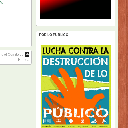
A.
POR LO PÚBLICO
T y el Comité de
Huelga