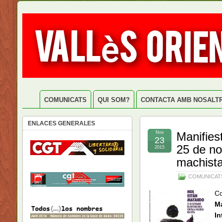
COMUNICATS
QUI SOM?
CONTACTA AMB NOSALT
ENLACES GENERALES
Nov
Manifies
23
25 de no
2015
machist
COMUNICAT
Co
Ma
In