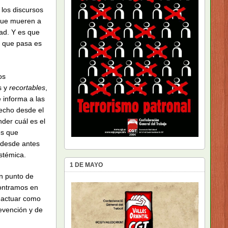
los discursos
 que mueren a
ad. Y es que
o que pasa es
os
s y
recortables
,
 informa a las
hecho desde el
der cuál es el
es que
 desde antes
stémica.
1 DE MAYO
un punto de
contramos en
e actuar como
revención y de