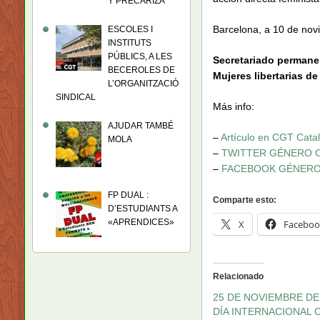
Y PRECARIZA
Barcelona, a 10 de no
ESCOLES I
INSTITUTS
PÚBLICS, A LES
Secretariado permane
BECEROLES DE
Mujeres libertarias de
L’ORGANITZACIÓ
SINDICAL
Más info:
AJUDAR TAMBÉ
–
Artículo en CGT Cata
MOLA
–
TWITTER GÉNERO C
–
FACEBOOK GÉNERO 
FP DUAL :
Comparte esto:
D’ESTUDIANTS A
«APRENDICES»
X
Faceboo
Relacionado
25 DE NOVIEMBRE DE
DÍA INTERNACIONAL 