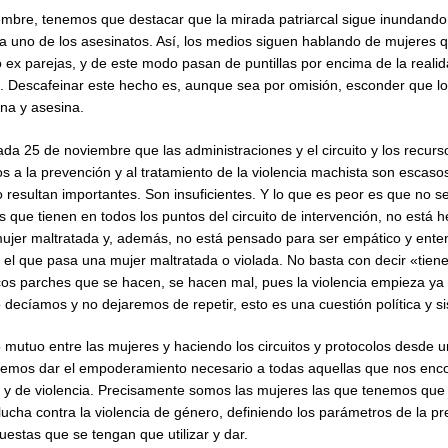
bre, tenemos que destacar que la mirada patriarcal sigue inundando 
da uno de los asesinatos. Así, los medios siguen hablando de mujeres
ex parejas, y de este modo pasan de puntillas por encima de la realid
 Descafeinar este hecho es, aunque sea por omisión, esconder que l
na y asesina.
a 25 de noviembre que las administraciones y el circuito y los recurs
os a la prevención y al tratamiento de la violencia machista son escaso
esultan importantes. Son insuficientes. Y lo que es peor es que no se
 que tienen en todos los puntos del circuito de intervención, no está 
mujer maltratada y, además, no está pensado para ser empático y enten
 el que pasa una mujer maltratada o violada. No basta con decir «tien
ocos parches que se hacen, se hacen mal, pues la violencia empieza ya
decíamos y no dejaremos de repetir, esto es una cuestión política y si
mutuo entre las mujeres y haciendo los circuitos y protocolos desde 
dremos dar el empoderamiento necesario a todas aquellas que nos en
n y de violencia. Precisamente somos las mujeres las que tenemos qu
ucha contra la violencia de género, definiendo los parámetros de la p
uestas que se tengan que utilizar y dar.