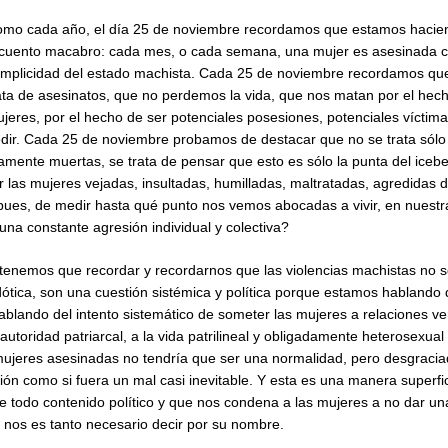
mo cada año, el día 25 de noviembre recordamos que estamos hacie
cuento macabro: cada mes, o cada semana, una mujer es asesinada c
mplicidad del estado machista
. Cada 25 de noviembre recordamos que
ata de asesinatos, que no perdemos la vida, que nos matan por el hec
jeres, por el hecho de ser potenciales posesiones, potenciales víctima
redir. Cada 25 de noviembre probamos de destacar que no se trata sólo
mente muertas, se trata de pensar que esto es sólo la punta del icebe
r las mujeres vejadas, insultadas, humilladas, maltratadas, agredidas
ues, de medir hasta qué punto nos vemos abocadas a vivir, en nuestra
una constante agresión individual y colectiva?
enemos que recordar y recordarnos que las violencias machistas no 
dótica, son una cuestión sistémica y política porque estamos habland
lando del intento sistemático de someter las mujeres a relaciones ver
utoridad patriarcal, a la vida patrilineal y obligadamente heterosexual
mujeres asesinadas no tendría que ser una normalidad, pero desgraci
ión como si fuera un mal casi inevitable. Y esta es una manera superfici
de todo contenido político y que nos condena a las mujeres a no dar u
e nos es tanto necesario decir por su nombre.