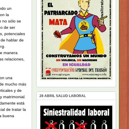
ndo un
on la
 no sólo se
ho de ser
s, potenciales
 de hablar de
rg.
 de manera
s relaciones,
son una
o de mucho más
ticales y de
28 ABRIL SALUD LABORAL
 y matrimonial.
adamente está
al de tratar la
na buena