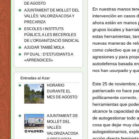
DE AGOSTO
En nuestras manos tene
AJUNTAMENT DE MOLLET DEL
intervención en casos d
VALLÈS: VALORIZA ACOSA Y
PRECARIZA
ahora están en manos p
ESCOLES I INSTITUTS
grupos locales y barria
PÚBLICS, A LES BECEROLES
estas herramientas, tan
DE L’ORGANITZACIÓ SINDICAL
nuevas maneras de rela
AJUDAR TAMBÉ MOLA
como colectivo que se 
FP DUAL : D’ESTUDIANTS A
agresiones y para prop
«APRENDICES»
autodefensa basada en l
nos han usurpado y que 
Entradas al Azar
Este 25 de noviembre, 
HORARIO
patriarcado no hace pa
DURANTE EL
MES DE AGOSTO
políticamente correcto
herramientas que podem
alcance la capacidad d
AJUNTAMENT DE
de autogestionar todo 
MOLLET DEL
cosa que dejar muy clar
VALLÈS:
autogestionarnos, expli
VALORIZA ACOSA
acción directa feminista