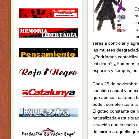
Co
re
co
tr
mu
seres a controlar y ag
las mujeres desgraciada
¿Podríamos contabiliza
cotidiana? ¿Podemos, p
espacios y tiempos, en 
Cada 25 de noviembre t
cuestión casual y anec
que abusos, estamos hab
poder, someternos a la a
El goteo constante de 
naturalizada esta situac
situación que la vacía 
definición a aquello qu