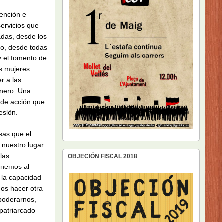
vención e
servicios que
das, desde los
ero, desde todas
y el fomento de
as mujeres
r a las
énero. Una
 de acción que
esión.
sas que el
 nuestro lugar
las
OBJECIÓN FISCAL 2018
enemos al
 la capacidad
os hacer otra
mpoderarnos,
 patriarcado