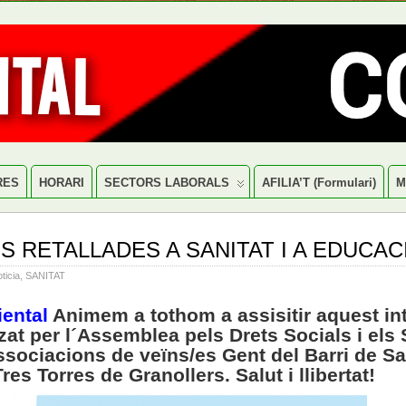
RES
HORARI
SECTORS LABORALS
AFILIA’T (formulari)
M
ES RETALLADES A SANITAT I A EDUCAC
ticia
,
SANITAT
iental
Animem a tothom a assisitir aquest in
zat per l´Assemblea pels Drets Socials i els 
associacions de veïns/es Gent del Barri de S
Tres Torres de Granollers. Salut i llibertat!