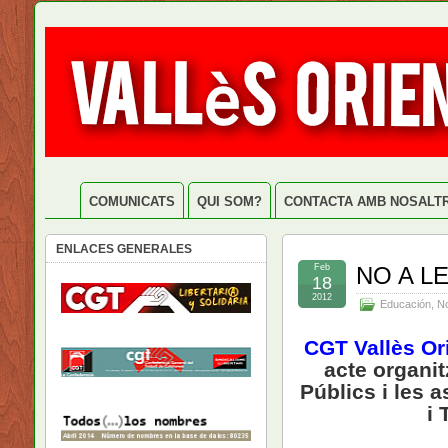
COMUNICATS
QUI SOM?
CONTACTA AMB NOSALT
ENLACES GENERALES
Feb
NO A L
18
2012
Educación
,
No
CGT Vallès Or
acte organit
Públics i les 
i 