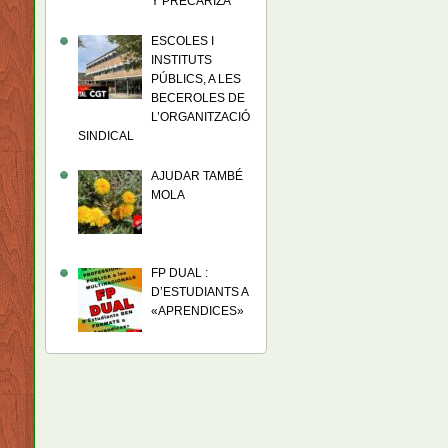
Y PRECARIZA
ESCOLES I
INSTITUTS
PÚBLICS, A LES
BECEROLES DE
L’ORGANITZACIÓ
SINDICAL
AJUDAR TAMBÉ
MOLA
FP DUAL :
D’ESTUDIANTS A
«APRENDICES»