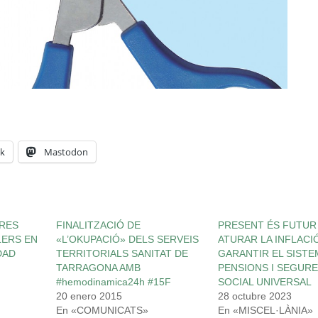
k
Mastodon
RES
FINALITZACIÓ DE
PRESENT ÉS FUTUR 
LERS EN
«L’OKUPACIÓ» DELS SERVEIS
ATURAR LA INFLACIÓ
DAD
TERRITORIALS SANITAT DE
GARANTIR EL SISTE
TARRAGONA AMB
PENSIONS I SEGUR
#hemodinamica24h #15F
SOCIAL UNIVERSAL
20 enero 2015
28 octubre 2023
En «COMUNICATS»
En «MISCEL·LÀNIA»