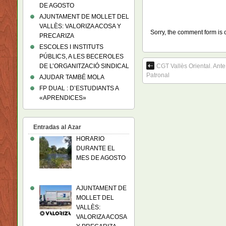
DE AGOSTO
AJUNTAMENT DE MOLLET DEL
VALLÈS: VALORIZA ACOSA Y
Sorry, the comment form is c
PRECARIZA
ESCOLES I INSTITUTS
PÚBLICS, A LES BECEROLES
DE L’ORGANITZACIÓ SINDICAL
CGT Vallès Oriental. Ant
Patronal
AJUDAR TAMBÉ MOLA
FP DUAL : D’ESTUDIANTS A
«APRENDICES»
Entradas al Azar
HORARIO
DURANTE EL
MES DE AGOSTO
AJUNTAMENT DE
MOLLET DEL
VALLÈS:
VALORIZA ACOSA