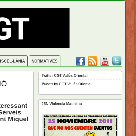
ISCEL·LÀNIA
NORMATIVES
Twitter CGT Vallès Oriental
IÓ
Tweets by CGT Vallès Oriental
25N Violencia Machista
teressant
Serveis
ant Miquel