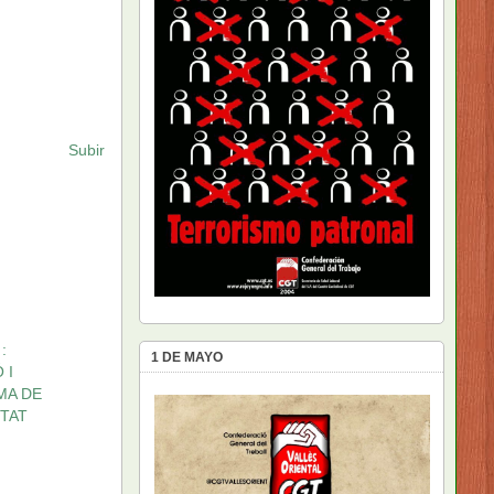
Subir
:
1 DE MAYO
 I
MA DE
ETAT