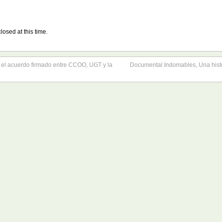
losed at this time.
e el acuerdo firmado entre CCOO, UGT y la
Documental Indomables, Una hist