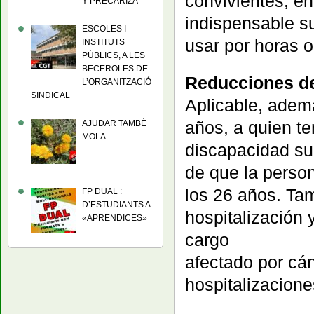
convivientes, e
Y PRECARIZA
indispensable s
ESCOLES I
usar por horas o
INSTITUTS
PÚBLICS, A LES
BECEROLES DE
Reducciones de 
L’ORGANITZACIÓ
SINDICAL
Aplicable, adem
años, a quien t
AJUDAR TAMBÉ
MOLA
discapacidad su
de que la perso
los 26 años. Tam
FP DUAL :
D’ESTUDIANTS A
hospitalización 
«APRENDICES»
cargo
afectado por cá
hospitalizacion