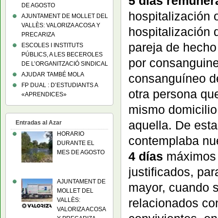
5 días remuner
DE AGOSTO
hospitalización 
AJUNTAMENT DE MOLLET DEL
VALLÈS: VALORIZA ACOSA Y
hospitalización 
PRECARIZA
pareja de hecho
ESCOLES I INSTITUTS
PÚBLICS, A LES BECEROLES
por consanguinei
DE L’ORGANITZACIÓ SINDICAL
AJUDAR TAMBÉ MOLA
consanguíneo de
FP DUAL : D’ESTUDIANTS A
otra persona que
«APRENDICES»
mismo domicilio 
aquella. De est
Entradas al Azar
HORARIO
contemplaba nue
DURANTE EL
MES DE AGOSTO
4 días
máximo
justificados, pa
AJUNTAMENT DE
mayor, cuando s
MOLLET DEL
relacionados co
VALLÈS:
VALORIZA ACOSA