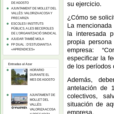
su ejercicio.
DE AGOSTO
AJUNTAMENT DE MOLLET DEL
VALLÈS: VALORIZA ACOSA Y
¿Cómo se solici
PRECARIZA
ESCOLES I INSTITUTS
La mencionada n
PÚBLICS, A LES BECEROLES
la interesada 
DE L’ORGANITZACIÓ SINDICAL
AJUDAR TAMBÉ MOLA
propia persona
FP DUAL : D’ESTUDIANTS A
empresa: “Co
«APRENDICES»
especificar la f
Entradas al Azar
de los períodos d
HORARIO
DURANTE EL
Además, debe
MES DE AGOSTO
antelación de 
colectivos, sa
AJUNTAMENT DE
MOLLET DEL
situación de aq
VALLÈS:
VALORIZA ACOSA
empresa.