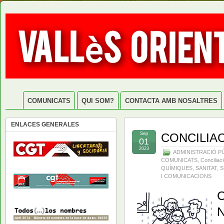
COMUNICATS
QUI SOM?
CONTACTA AMB NOSALTRES
ENLACES GENERALES
Sep
CONCILIA
01
2023
ADMINISTRACIÓ P
COMUNICATS
,
Conciliac
QUÍMIQUES
,
SANITAT
,
S
I COMUNICACIONS
C
N