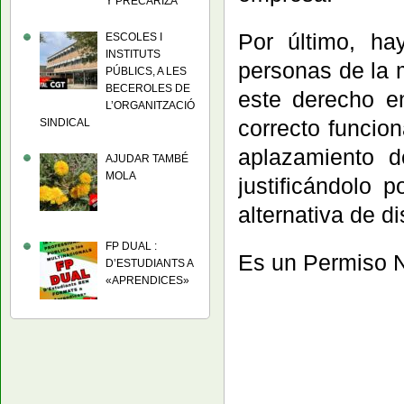
Y PRECARIZA
Por último, h
ESCOLES I
INSTITUTS
personas de la
PÚBLICS, A LES
BECEROLES DE
este derecho e
L’ORGANITZACIÓ
correcto funcio
SINDICAL
aplazamiento d
AJUDAR TAMBÉ
MOLA
justificándolo 
alternativa de di
FP DUAL :
Es un Permiso N
D’ESTUDIANTS A
«APRENDICES»