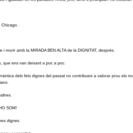
e Chicago.
iure i morir amb la MIRADA BEN ALTA de la DIGNITAT, després.
s, que ens van deixant a poc a poc.
màntica dels fets dignes del passat no contribueix a valorar prou els n
ians.
altres.
 HO SOM!
nes dignes.