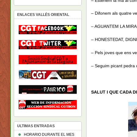
– Estenem la mà al com
– Difonem als quatre ve
ENLACES VALLÉS ORIENTAL
– AGUANTEM LA MIRAD
– HONESTEDAT, DIGNI
– Pels joves que ens v
– Seguim picant pedra 
SALUT I QUE CADA DI
ULTIMAS ENTRADAS
HORARIO DURANTE EL MES