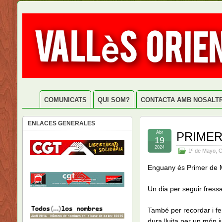
COMUNICATS
QUI SOM?
CONTACTA AMB NOSALT
ENLACES GENERALES
Abr
PRIMER
19
2024
1º de Mayo
,
Enguany és Primer de 
Un dia per seguir fressa
També per recordar i f
dura lluita per un món ju