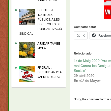
Y PRECARIZA
ESCOLES I
INSTITUTS
PÚBLICS, A LES
BECEROLES DE
Comparte esto:
L’ORGANITZACIÓ
SINDICAL
X
Faceboo
AJUDAR TAMBÉ
MOLA
Relacionado
1r de Maig 2020 “Ara 
mai Contra les Desigual
FP DUAL :
Socials”
D’ESTUDIANTS A
29 abril 2020
«APRENDICES»
En «1º de Mayo»
Sorry, the comment form is c