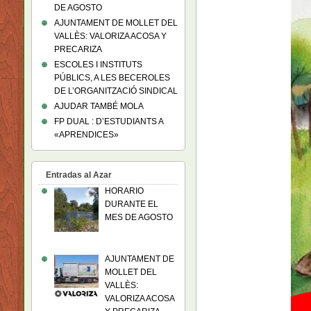
DE AGOSTO
AJUNTAMENT DE MOLLET DEL
VALLÈS: VALORIZA ACOSA Y
PRECARIZA
ESCOLES I INSTITUTS
PÚBLICS, A LES BECEROLES
DE L’ORGANITZACIÓ SINDICAL
AJUDAR TAMBÉ MOLA
FP DUAL : D’ESTUDIANTS A
«APRENDICES»
Entradas al Azar
HORARIO
DURANTE EL
MES DE AGOSTO
AJUNTAMENT DE
MOLLET DEL
VALLÈS:
VALORIZA ACOSA