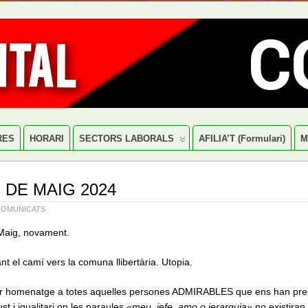
RES
HORARI
SECTORS LABORALS
AFILIA’T (formulari)
M
 DE MAIG 2024
COMUNICATS
Maig, novament.
nt el camí vers la comuna llibertària. Utopia.
er homenatge a totes aquelles persones ADMIRABLES que ens han prec
st i igualitari on les paraules
«meu, jefe, amo o jerarquia»
no existiran