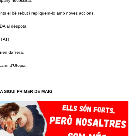
pany necessitat.
nts el bé rebut i repliquem-lo amb noves accions.
A al dèspota!
TAT!
enen darrera.
camí d’Utopia.
A SIGUI PRIMER DE MAIG