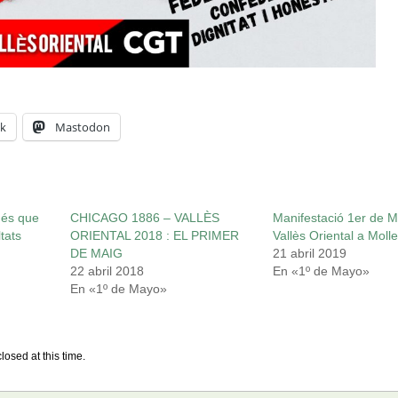
k
Mastodon
més que
CHICAGO 1886 – VALLÈS
Manifestació 1er de 
tats
ORIENTAL 2018 : EL PRIMER
Vallès Oriental a Molle
DE MAIG
21 abril 2019
22 abril 2018
En «1º de Mayo»
En «1º de Mayo»
losed at this time.