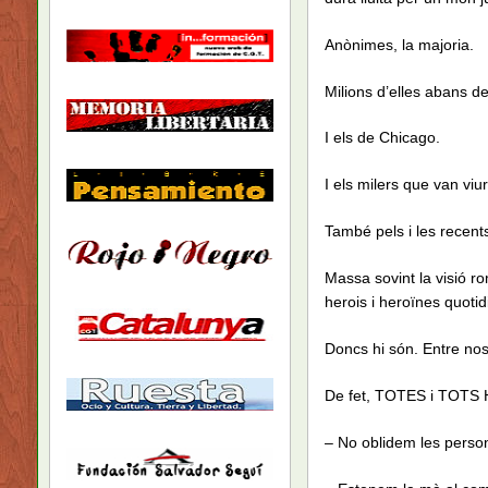
Anònimes, la majoria.
Milions d’elles abans d
I els de Chicago.
I els milers que van v
També pels i les recent
Massa sovint la visió ro
herois i heroïnes quotid
Doncs hi són. Entre nos
De fet, TOTES i TOTS
– No oblidem les perso